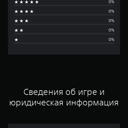
0%
т
0%
о
0%
ц
0%
е
0%
н
о
к
Сведения об игре и
юридическая информация