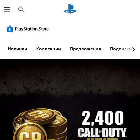
П
о
и
с
к
Новинки
Коллекции
Предложения
Подписки