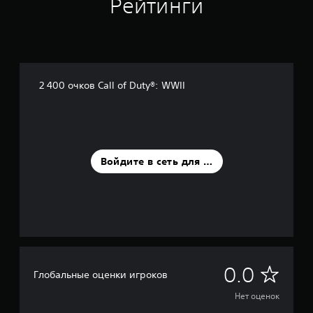
Рейтинги
2 400 очков Call of Duty®: WWII
Войдите в сеть для оценки
Н
0.0
Глобальные оценки игроков
е
Нет оценок