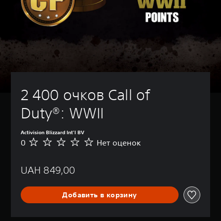
2 400 очков Call of 
Duty®: WWII
Activision Blizzard Int'l BV
0
Нет оценок
Н
е
т
UAH 849,00
о
ц
е
Добавить в корзину
н
о
к