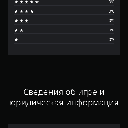
0%
т
0%
о
0%
ц
0%
е
0%
н
о
к
Сведения об игре и
юридическая информация