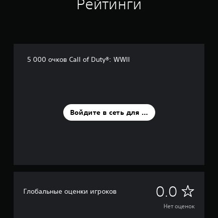
Рейтинги
5 000 очков Call of Duty®: WWII
Войдите в сеть для оценки
Н
0.0
Глобальные оценки игроков
е
Нет оценок