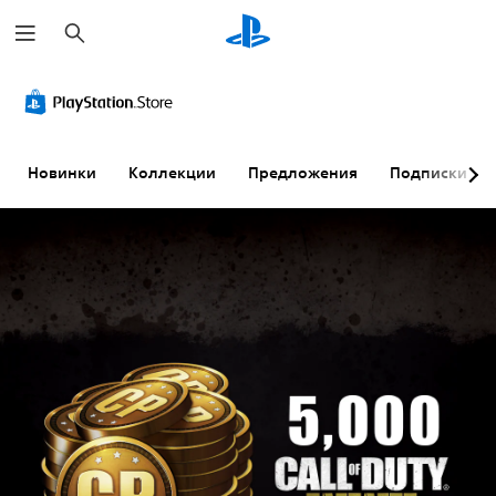
П
о
и
с
к
Новинки
Коллекции
Предложения
Подписки