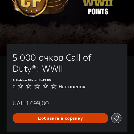
5 000 очков Call of 
Duty®: WWII
Activision Blizzard Int'l BV
0
Нет оценок
Н
е
т
UAH 1 699,00
о
ц
е
Добавить в корзину
н
о
к