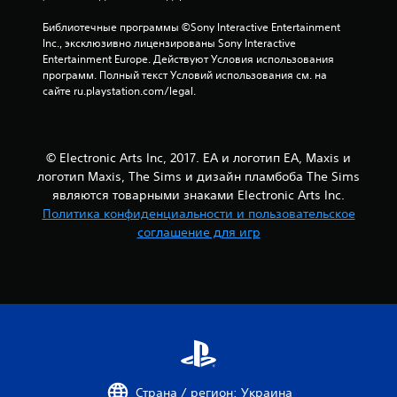
м
и
.
и
л
Библиотечные программы ©Sony Interactive Entertainment 
л
и
Inc., эксклюзивно лицензированы Sony Interactive 
и
к
М
Entertainment Europe. Действуют Условия использования 
п
и
о
программ. Полный текст Условий использования см. на 
о
н
ж
сайте ru.playstation.com/legal.
с
е
н
р
м
о
е
а
и
д
т
© Electronic Arts Inc, 2017. EA и логотип EA, Maxis и
г
с
и
р
логотип Maxis, The Sims и дизайн пламбоба The Sims
т
к
в
а
у
являются товарными знаками Electronic Arts Inc.
о
(
т
Политика конфиденциальности и пользовательское
м
т
ь
соглашение для игр
в
о
б
и
л
е
б
ь
з
р
к
б
а
о
ы
ц
п
с
и
р
и
т
и
к
и
р
о
г
о
Страна / регион: Украина