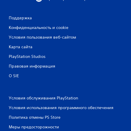
н
р
г
т
е
о
р
б
н
о
е
Поддержка
а
л
з
ж
л
Конфиденциальность и cookie
с
а
е
е
Условия пользования веб-сайтом
р
т
т
а
и
и
Карта сайта
.
)
я
.
к
PlayStation Studios
н
Правовая информация
о
С
п
о
О SIE
о
х
к
р
а
М
н
о
Условия обслуживания PlayStation
ж
е
Условия использования программного обеспечения
н
н
о
и
Политика отмены PS Store
и
е
г
в
Меры предосторожности
р