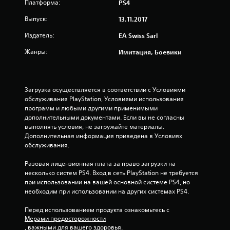
о
Платформа:
PS4
и
а
м
и
ц
Выпуск:
е
13.11.2017
н
и
н
в
Издатель:
EA Swiss Sarl
я
т
е
т
п
р
Жанры:
Имитация, Боевики
а
р
т
к
и
и
ж
о
р
е
с
о
Загрузка осуществляется в соответствии с Условиями 
п
т
в
обслуживания PlayStation, Условиями использования 
е
а
а
программ и любыми другими применимыми 
р
н
н
дополнительными документами. Если вы не согласны 
е
о
и
выполнять условия, не загружайте материалы. 
д
в
я
Дополнительная информация приведена в Условиях 
а
и
д
обслуживания.
е
т
ж
т
ь
о
Разовая лицензионная плата за право загрузки на 
с
х
й
несколько систем PS4. Вход в сеть PlayStation не требуется 
я
о
с
при использовании на вашей основной системе PS4, но 
з
д
т
необходим при использовании на других системах PS4.
в
и
и
у
г
к
Перед использованием продукта ознакомьтесь с 
к
р
о
Мерами предосторожности
о
ы
в
, важными для вашего здоровья.