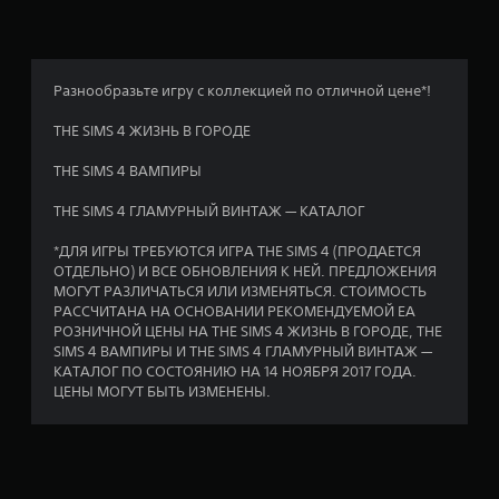
т
о
а
и
а
д
)
н
с
П
и
о
к
р
Разнообразьте игру с коллекцией по отличной цене*!
в
а
е
9
к
з
д
THE SIMS 4 ЖИЗНЬ В ГОРОДЕ
а
к
л
8
и
а
и
THE SIMS 4 ВАМПИРЫ
г
г
3
В
а
р
THE SIMS 4 ГЛАМУРНЫЙ ВИНТАЖ — КАТАЛОГ
и
ю
ы
о
з
т
*ДЛЯ ИГРЫ ТРЕБУЮТСЯ ИГРА THE SIMS 4 (ПРОДАЕТСЯ
у
М
с
ОТДЕЛЬНО) И ВСЕ ОБНОВЛЕНИЯ К НЕЙ. ПРЕДЛОЖЕНИЯ
ц
а
о
я
МОГУТ РАЗЛИЧАТЬСЯ ИЛИ ИЗМЕНЯТЬСЯ. СТОИМОСТЬ
л
ж
в
РАССЧИТАНА НА ОСНОВАНИИ РЕКОМЕНДУЕМОЙ ЕА
е
ь
н
о
РОЗНИЧНОЙ ЦЕНЫ НА THE SIMS 4 ЖИЗНЬ В ГОРОДЕ, THE
н
о
з
SIMS 4 ВАМПИРЫ И THE SIMS 4 ГЛАМУРНЫЙ ВИНТАЖ —
н
а
в
м
КАТАЛОГ ПО СОСТОЯНИЮ НА 14 НОЯБРЯ 2017 ГОДА.
я
л
о
ЦЕНЫ МОГУТ БЫТЬ ИЗМЕНЕНЫ.
и
о
ю
ж
н
б
н
ф
к
о
о
о
й
с
р
м
т
м