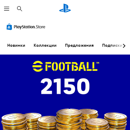
П
о
и
с
к
Новинки
Коллекции
Предложения
Подписки