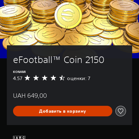
eFootball™ Coin 2150
KONAMI
4.57
оценки: 7
С
р
е
UAH 649,00
д
н
я
Добавить в корзину
я
о
ц
е
н