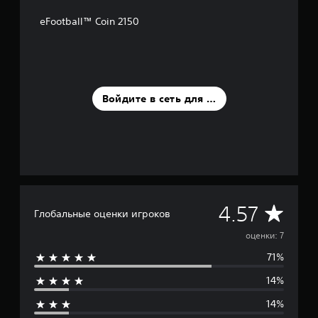
а
н
eFootball™ Coin 2150
и
и
7
о
ц
е
Войдите в сеть для оценки
н
о
к
С
4.57
Глобальные оценки игроков
р
оценки: 7
71%
е
14%
д
14%
н