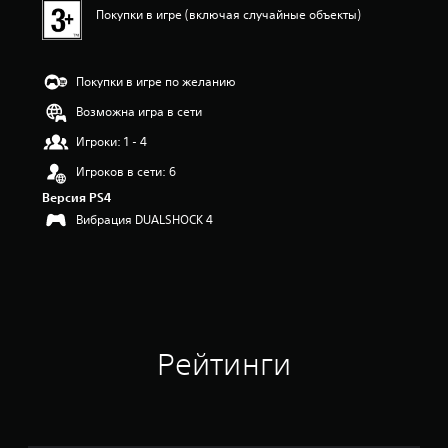
к
Покупки в игре (включая случайные объекты)
а
:
4
.
Покупки в игре по желанию
5
7
Возможна игра в сети
и
Игроки: 1 - 4
з
п
Игроков в сети: 6
я
Версия PS4
т
и
Вибрация DUALSHOCK 4
з
в
е
з
д
н
а
Рейтинги
о
с
н
о
в