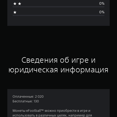
0%
я
0%
я
о
ц
е
н
Сведения об игре и
к
юридическая информация
а
:
4
Оплаченные: 2 020
Бесплатные: 130
.
Монеты eFootball™ можно приобрести в игре и
5
использовать в различных целях, например для