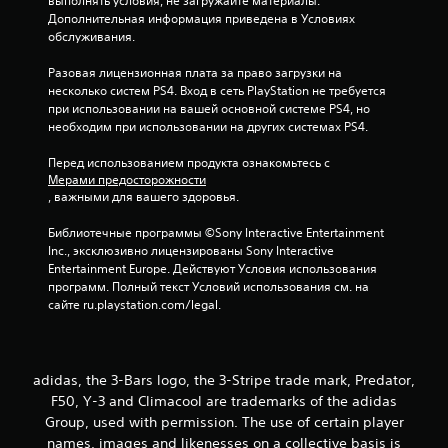
выполнять условия, не загружайте материалы. 
Дополнительная информация приведена в Условиях 
н
обслуживания.
а
Разовая лицензионная плата за право загрузки на 
несколько систем PS4. Вход в сеть PlayStation не требуется 
о
при использовании на вашей основной системе PS4, но 
необходим при использовании на других системах PS4.
с
Перед использованием продукта ознакомьтесь с 
н
Мерами предосторожности
, важными для вашего здоровья.
о
Библиотечные программы ©Sony Interactive Entertainment 
в
Inc., эксклюзивно лицензированы Sony Interactive 
Entertainment Europe. Действуют Условия использования 
а
программ. Полный текст Условий использования см. на 
сайте ru.playstation.com/legal.
н
и
adidas, the 3-Bars logo, the 3-Stripe trade mark, Predator,
и
F50, Y-3 and Climacool are trademarks of the adidas
Group, used with permission. The use of certain player
7
names, images and likenesses on a collective basis is