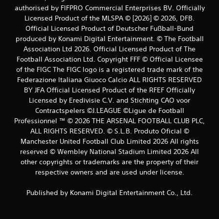
о
authorised by FIFPRO Commercial Enterprises BV. Officially
Licensed Product of the MLSPA © [2026] © 2026, DFB.
ц
Official Licensed Product of Deutscher Fußball-Bund
produced by Konami Digital Entertainment. © The Football
е
Association Ltd 2026. Official Licensed Product of The
Football Association Ltd. Copyright FFF © Official Licensee
н
of the FIGC The FIGC logo is a registered trade mark of the
Federazione Italiana Giuoco Calcio ALL RIGHTS RESERVED
о
BY JFA Official Licensed Product of the RFEF Officially
к
Licensed by Eredivisie C.V. and Stichting CAO voor
Contractspelers ©J.LEAGUE ©Ligue de Football
Professionnel ™ © 2026 THE ARSENAL FOOTBALL CLUB PLC,
ALL RIGHTS RESERVED. © S.L.B. Produto Oficial ©
Manchester United Football Club Limited 2026 All rights
reserved © Wembley National Stadium Limited 2026 All
other copyrights or trademarks are the property of their
respective owners and are used under license.
Published by Konami Digital Entertainment Co., Ltd.