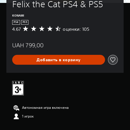
Felix the Cat PS4 & PS5
KONAMI
PS4
PS5
4.67
оценки: 105
С
р
е
UAH 799,00
д
н
я
Добавить в корзину
я
о
ц
е
н
к
а
:
4
Автономная игра включена
.
6
1 игрок
7
и
з