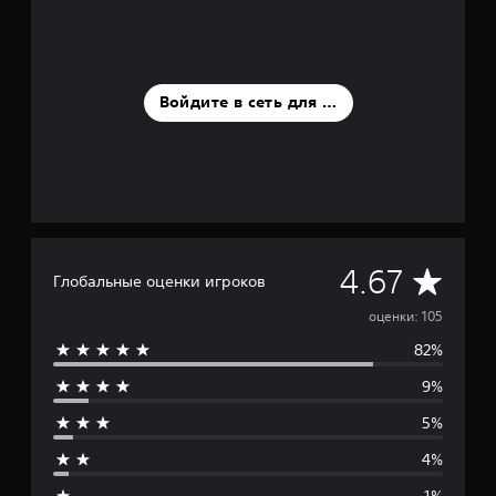
е
н
о
к
Войдите в сеть для оценки
С
4.67
Глобальные оценки игроков
р
оценки: 105
82%
е
9%
д
5%
н
4%
я
1%