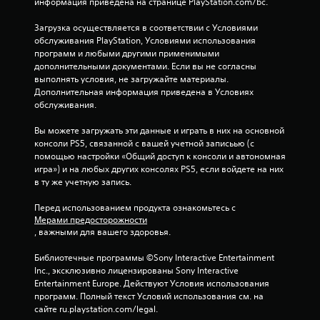
информация приведена на странице PlayStation.com/bc.
5
Загрузка осуществляется в соответствии с Условиями 
о
обслуживания PlayStation, Условиями использования 
программ и любыми другими применимыми 
ц
дополнительными документами. Если вы не согласны 
выполнять условия, не загружайте материалы. 
е
Дополнительная информация приведена в Условиях 
обслуживания.
н
Вы можете загружать эти данные и играть в них на основной 
о
консоли PS5, связанной с вашей учетной записьью (с 
помощью настройки «Общий доступ к консоли и автономная 
к
игра») и на любых других консолях PS5, если войдете на них 
в ту же учетную запись.
Перед использованием продукта ознакомьтесь с 
Мерами предосторожности
, важными для вашего здоровья.
Библиотечные программы ©Sony Interactive Entertainment 
Inc., эксклюзивно лицензированы Sony Interactive 
Entertainment Europe. Действуют Условия использования 
программ. Полный текст Условий использования см. на 
сайте ru.playstation.com/legal.