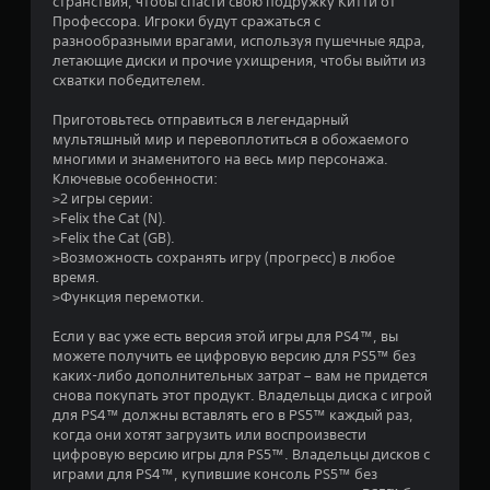
странствия, чтобы спасти свою подружку Китти от
и
Профессора. Игроки будут сражаться с
разнообразными врагами, используя пушечные ядра,
з
летающие диски и прочие ухищрения, чтобы выйти из
схватки победителем.
п
Приготовьтесь отправиться в легендарный
я
мультяшный мир и перевоплотиться в обожаемого
многими и знаменитого на весь мир персонажа.
т
Ключевые особенности:
>2 игры серии:
и
>Felix the Cat (N).
>Felix the Cat (GB).
>Возможность сохранять игру (прогресс) в любое
з
время.
>Функция перемотки.
в
Если у вас уже есть версия этой игры для PS4™, вы
е
можете получить ее цифровую версию для PS5™ без
каких-либо дополнительных затрат – вам не придется
з
снова покупать этот продукт. Владельцы диска с игрой
для PS4™ должны вставлять его в PS5™ каждый раз,
д
когда они хотят загрузить или воспроизвести
цифровую версию игры для PS5™. Владельцы дисков с
н
играми для PS4™, купившие консоль PS5™ без