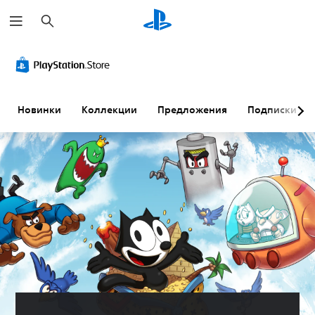
П
о
и
с
к
Новинки
Коллекции
Предложения
Подписки