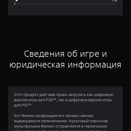
я
о
ц
е
н
Сведения об игре и
к
юридическая информация
а
:
4
Этот продукт дает вам право загрузить как цифровую
версию игры для PS4™, так и цифровую версию игры
.
для PS5™.
6
Кот Феликс возвращается к своему самому
выдающемуся приключению. Культовый персонаж
7
мультфильма Феликс отправляется в героические