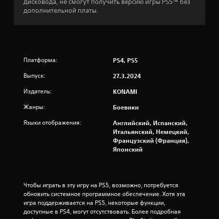
дисковода, не смогут получить версию игры PS5™ без
а
дополнительной платы.
о
с
н
Платформа:
PS4, PS5
Выпуск:
27.3.2024
о
Издатель:
KONAMI
в
Жанры:
Боевики
а
Языки отображения:
Английский, Испанский,
н
Итальянский, Немецкий,
Французский (Франция),
Японский
и
и
Чтобы играть в эту игру на PS5, возможно, потребуется 
1
обновить системное программное обеспечение. Хотя эта 
игра поддерживается на PS5, некоторые функции, 
0
доступные в PS4, могут отсутствовать. Более подробная 