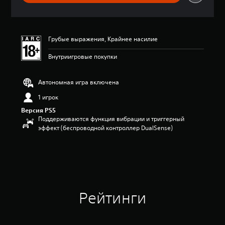
о
ц
е
н
Грубые выражения, Крайнее насилие
к
а
Внутриигровые покупки
:
4
.
Автономная игра включена
6
5
1 игрок
и
Версия PS5
з
Поддерживаются функция вибрации и триггерный
п
эффект (беспроводной контроллер DualSense)
я
т
и
з
в
е
з
Рейтинги
д
н
а
о