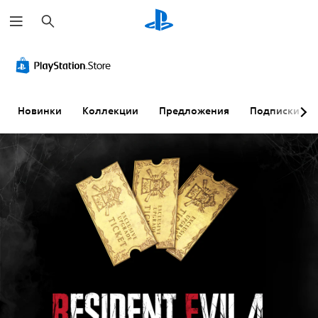
П
о
и
с
к
Новинки
Коллекции
Предложения
Подписки