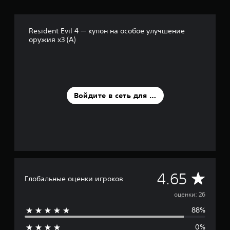
с
н
о
Resident Evil 4 — купон на особое улучшение
в
оружия x3 (A)
а
н
и
и
2
6
Войдите в сеть для оценки
о
ц
е
н
о
к
С
4.65
Глобальные оценки игроков
р
оценки: 26
88%
е
0%