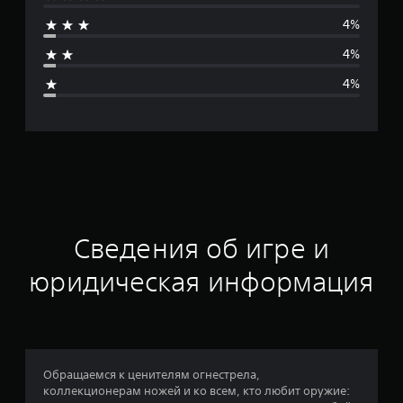
д
4%
н
4%
я
4%
я
о
ц
е
н
Сведения об игре и
к
юридическая информация
а
:
4
Обращаемся к ценителям огнестрела,
коллекционерам ножей и ко всем, кто любит оружие: