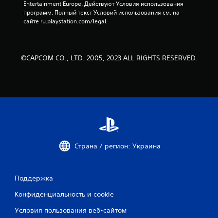
Entertainment Europe. Действуют Условия использования 
2
программ. Полный текст Условий использования см. на 
сайте ru.playstation.com/legal.
6
о
©CAPCOM CO., LTD. 2005, 2023 ALL RIGHTS RESERVED.
ц
е
н
о
к
Страна / регион: Украина
Поддержка
Конфиденциальность и cookie
Условия пользования веб-сайтом