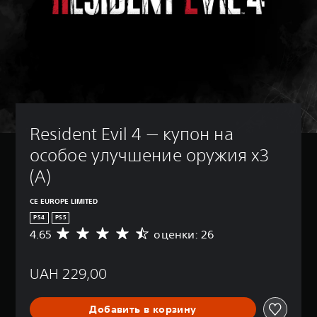
Resident Evil 4 — купон на 
особое улучшение оружия x3 
(A)
CE EUROPE LIMITED
PS4
PS5
4.65
оценки: 26
С
р
е
UAH 229,00
д
н
я
Добавить в корзину
я