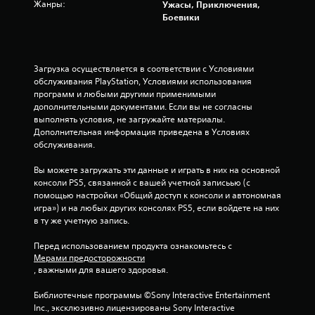
з
Жанры:
Ужасы, Приключения,
Боевики
д
н
Загрузка осуществляется в соответствии с Условиями 
а
обслуживания PlayStation, Условиями использования 
программ и любыми другими применимыми 
о
дополнительными документами. Если вы не согласны 
выполнять условия, не загружайте материалы. 
с
Дополнительная информация приведена в Условиях 
обслуживания.
н
Вы можете загружать эти данные и играть в них на основной 
о
консоли PS5, связанной с вашей учетной записьью (с 
помощью настройки «Общий доступ к консоли и автономная 
в
игра») и на любых других консолях PS5, если войдете на них 
в ту же учетную запись.
а
Перед использованием продукта ознакомьтесь с 
н
Мерами предосторожности
, важными для вашего здоровья.
и
Библиотечные программы ©Sony Interactive Entertainment 
и
Inc., эксклюзивно лицензированы Sony Interactive 