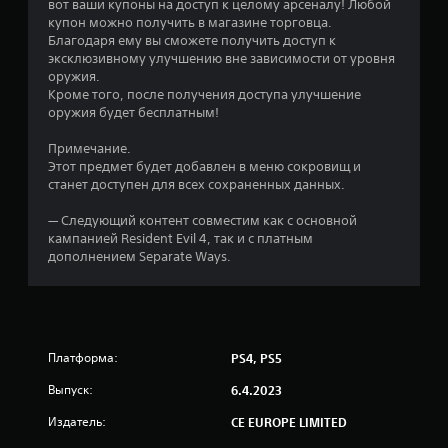
.
вот ваши купоны на доступ к целому арсеналу! Любой
купон можно получить в магазине торговца.
6
Благодаря ему вы сможете получить доступ к
эксклюзивному улучшению вне зависимости от уровня
5
оружия.
Кроме того, после получения доступа улучшение
и
оружия будет бесплатным!
з
Примечание.
Этот предмет будет добавлен в меню сокровищ и
п
станет доступен для всех сохраненных данных.
я
— Следующий контент совместим как с основной
кампанией Resident Evil 4, так и с платным
т
дополнением Separate Ways.
и
з
Платформа:
PS4, PS5
в
Выпуск:
6.4.2023
е
Издатель:
CE EUROPE LIMITED