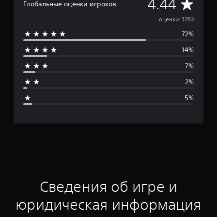
С
4.44
Глобальные оценки игроков
р
оценки: 1763
72%
е
14%
д
7%
н
2%
я
5%
я
о
ц
е
н
Сведения об игре и
к
юридическая информация