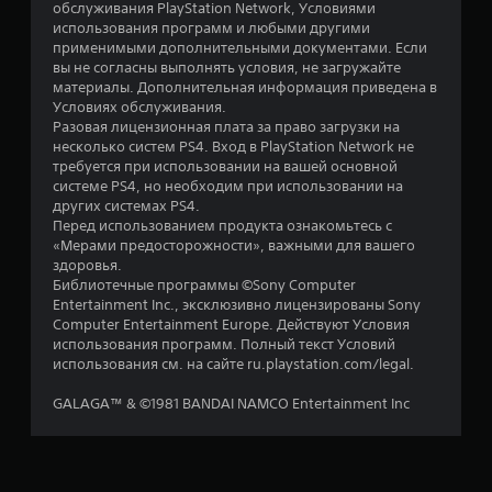
обслуживания PlayStation Network, Условиями
использования программ и любыми другими
в
применимыми дополнительными документами. Если
вы не согласны выполнять условия, не загружайте
е
материалы. Дополнительная информация приведена в
Условиях обслуживания.
з
Разовая лицензионная плата за право загрузки на
несколько систем PS4. Вход в PlayStation Network не
д
требуется при использовании на вашей основной
системе PS4, но необходим при использовании на
н
других системах PS4.
Перед использованием продукта ознакомьтесь с
а
«Мерами предосторожности», важными для вашего
здоровья.
о
Библиотечные программы ©Sony Computer
Entertainment Inc., эксклюзивно лицензированы Sony
с
Computer Entertainment Europe. Действуют Условия
использования программ. Полный текст Условий
н
использования см. на сайте ru.playstation.com/legal.
о
GALAGA™ & ©1981 BANDAI NAMCO Entertainment Inc
в
а