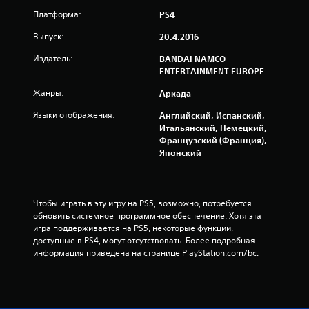
Платформа:
PS4
н
Выпуск:
20.4.2016
и
Издатель:
BANDAI NAMCO
и
ENTERTAINMENT EUROPE
1
Жанры:
Аркада
Языки отображения:
Английский, Испанский,
7
Итальянский, Немецкий,
Французский (Франция),
6
Японский
3
о
Чтобы играть в эту игру на PS5, возможно, потребуется 
обновить системное программное обеспечение. Хотя эта 
ц
игра поддерживается на PS5, некоторые функции, 
доступные в PS4, могут отсутствовать. Более подробная 
е
информация приведена на странице PlayStation.com/bc.
н
о