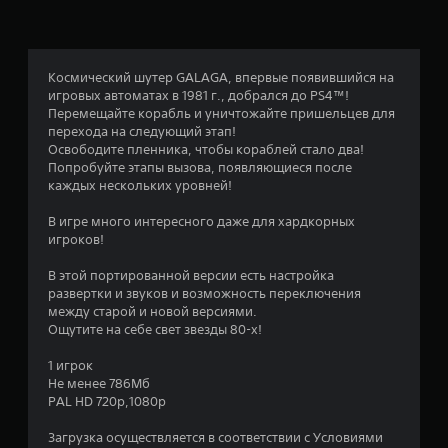
а
:
4
Космический шутер GALAGA, впервые появившийся на
игровых автоматах в 1981 г., добрался до PS4™!
.
Перемещайте корабль и уничтожайте пришельцев для
перехода на следующий этап!
4
Освободите пленника, чтобы кораблей стало два!
Попробуйте этапы вызова, появляющиеся после
4
каждых нескольких уровней!
и
В игре много интересного даже для хардкорных
игроков!
з
В этой портированной версии есть настройка
п
развертки и звуков и возможность переключения
между старой и новой версиями.
я
Ощутите на себе свет звезды 80-х!
т
1 игрок
Не менее 786Мб
и
PAL HD 720p,1080p
Загрузка осуществляется в соответствии с Условиями
з