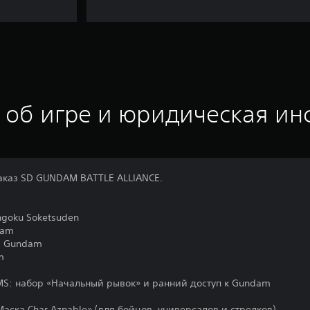
 об игре и юридическая и
аказ SD GUNDAM BATTLE ALLIANCE.
goku Soketsuden
dam
з Gundam
m
S: набор «Начальный рывок» и ранний доступ к Gundam
аска Char Aznable» (для бойцов, универсалов и стрелков)