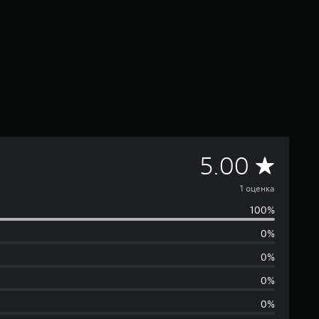
С
5.00
р
1 оценка
100%
е
0%
д
0%
н
0%
0%
я