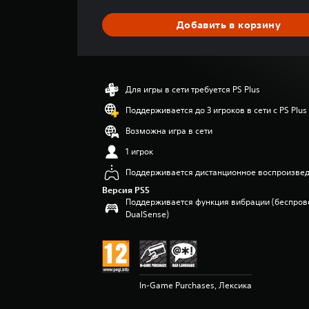
н
я
Добавить в корзину
я
о
ц
е
н
Для игры в сети требуется PS Plus
к
а
Поддерживается до 3 игроков в сети с PS Plus
:
Возможна игра в сети
5
и
1 игрок
з
Поддерживается дистанционное воспроизве
п
я
Версия PS5
т
Поддерживается функция вибрации (беспров
и
DualSense)
з
в
е
з
д
In-Game Purchases, Лексика
н
а