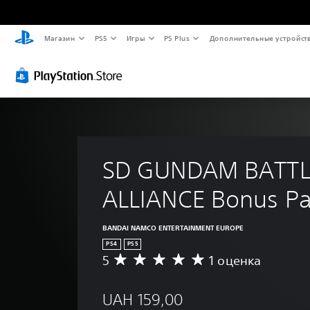
Магазин
PS5
Игры
PS Plus
Дополнительные устройст
SD GUNDAM BATTL
ALLIANCE Bonus P
BANDAI NAMCO ENTERTAINMENT EUROPE
PS4
PS5
5
1 оценка
С
р
е
UAH 159,00
д