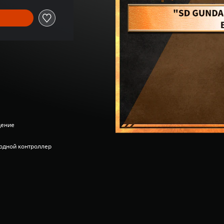
дение
одной контроллер