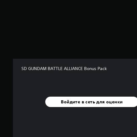
о
с
н
о
в
а
н
и
и
1
о
ц
SD GUNDAM BATTLE ALLIANCE Bonus Pack
е
н
о
к
Войдите в сеть для оценки