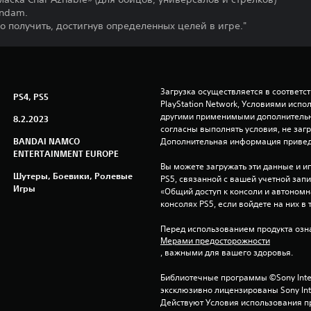
undam.
 получить, достигнув определенных целей в игре."
Загрузка осуществляется в соответс
PS4, PS5
PlayStation Network, Условиями исп
другими применимыми дополнительны
8.2.2023
согласны выполнять условия, не заг
BANDAI NAMCO
Дополнительная информация привед
ENTERTAINMENT EUROPE
Вы можете загружать эти данные и иг
Шутеры, Боевики, Ролевые
PS5, связанной с вашей учетной зап
Игры
«Общий доступ к консоли и автономна
консолях PS5, если войдете на них в 
Перед использованием продукта озна
Мерами предосторожности
, важными для вашего здоровья.
Библиотечные программы ©Sony Interac
эксклюзивно лицензированы Sony Inter
Действуют Условия использования пр