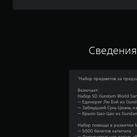
Сведения
"Набор предметов за предз
Включает:
Набор SD Gundam World San
— Единорог Лю Бэй из Gun
— Заблудший Сунь Цюань и
— Крыло Цао-Цао из Gunda
Набор помощи в развитии M
— 5000 билетов капитала
— Дополнительная деталь «М