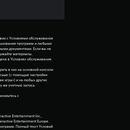
з
п
я
т
твии с Условиями обслуживания 
ользования программ и любыми 
и
ми документами. Если вы не 
ружайте материалы. 
ена в Условиях обслуживания.
з
рать в них на основной консоли 
в
исьью (с помощью настройки 
я игра») и на любых других 
е
ту же учетную запись.
комьтесь с 
з
д
tive Entertainment Inc., 
н
active Entertainment Europe. 
ограмм. Полный текст Условий 