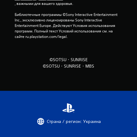
, важными для вашего здоровья.
1
Библиотечные программы ©Sony Interactive Entertainment 
о
Inc., эксклюзивно лицензированы Sony Interactive 
Entertainment Europe. Действуют Условия использования 
ц
программ. Полный текст Условий использования см. на 
сайте ru.playstation.com/legal.
е
н
©SOTSU・SUNRISE
о
©SOTSU・SUNRISE・MBS
к
Страна / регион: Украина