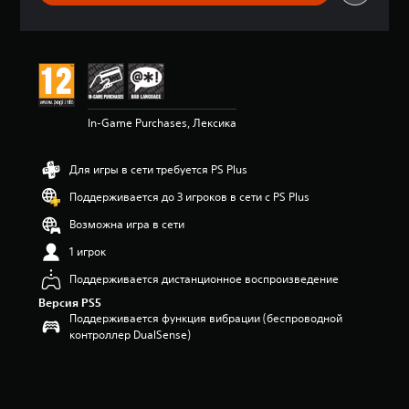
о
ц
е
н
к
а
:
In-Game Purchases, Лексика
5
и
з
Для игры в сети требуется PS Plus
п
я
Поддерживается до 3 игроков в сети с PS Plus
т
и
Возможна игра в сети
з
1 игрок
в
е
Поддерживается дистанционное воспроизведение
з
Версия PS5
д
Поддерживается функция вибрации (беспроводной
н
контроллер DualSense)
а
о
с
н
о