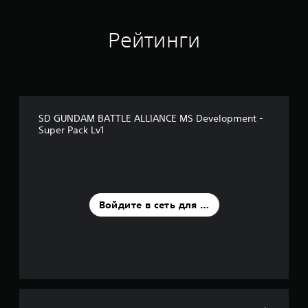
в
а
н
Рейтинги
и
и
1
о
ц
е
SD GUNDAM BATTLE ALLIANCE MS Development -
н
Super Pack Lv1
о
к
Войдите в сеть для оценки