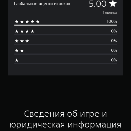
С
5.00
Глобальные оценки игроков
р
1 оценка
100%
е
0%
д
0%
н
0%
я
0%
я
о
ц
е
н
Сведения об игре и
к
юридическая информация