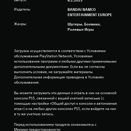
з
8.2.2023
д
Издатель:
BANDAI NAMCO
ENTERTAINMENT EUROPE
н
Жанры:
Шутеры, Боевики,
Ролевые Игры
а
о
Загрузка осуществляется в соответствии с Условиями 
с
обслуживания PlayStation Network, Условиями 
использования программ и любыми другими применимыми 
н
дополнительными документами. Если вы не согласны 
выполнять условия, не загружайте материалы. 
о
Дополнительная информация приведена в Условиях 
обслуживания.
в
Вы можете загружать эти данные и играть в них на основной 
а
консоли PS5, связанной с вашей учетной записьью (с 
помощью настройки «Общий доступ к консоли и автономная 
н
игра») и на любых других консолях PS5, если войдете на них 
в ту же учетную запись.
и
Перед использованием продукта ознакомьтесь с 
и
Мерами предосторожности