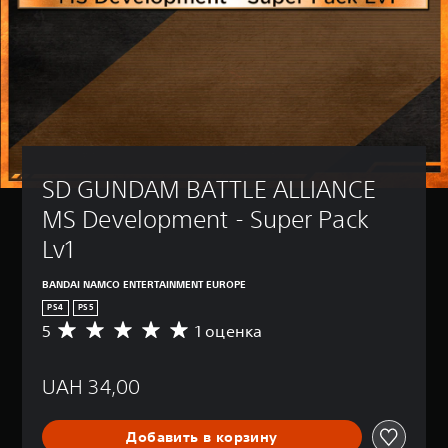
SD GUNDAM BATTLE ALLIANCE 
MS Development - Super Pack 
Lv1
BANDAI NAMCO ENTERTAINMENT EUROPE
PS4
PS5
5
1 оценка
С
р
е
UAH 34,00
д
н
я
Добавить в корзину
я