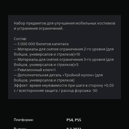
а
:
1
Набор предметов для улучшения мобильных костюмов
и устранения ограничений.
и
Состав:
з
— 5 000 000 билетов капитала
— Материалы для снятия ограничения 2-го уровня (для
п
бойцов, универсалов и стрелков)×10
— Материалы для снятия ограничения 3-го уровня (для
я
бойцов, универсалов и стрелков)×5
— Ревизионный ключ×1
т
— Дополнительная деталь «Тройной кулон» (для
бойцов, универсалов и стрелков)
и
Эффект: время неуязвимости при шаге в сторону +0,03
с / всесторонняя защита / расход форсажа -50
з
в
е
Платформа:
PS4, PS5
Выпуск: