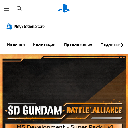
П
о
и
с
к
Новинки
Коллекции
Предложения
Подписки