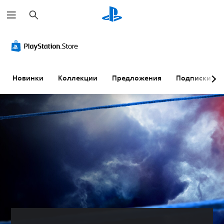
П
о
и
с
к
Новинки
Коллекции
Предложения
Подписки