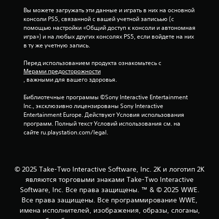
а
Вы можете загружать эти данные и играть в них на основной 
консоли PS5, связанной с вашей учетной записьью (с 
о
помощью настройки «Общий доступ к консоли и автономная 
игра») и на любых других консолях PS5, если войдете на них 
с
в ту же учетную запись.
н
Перед использованием продукта ознакомьтесь с 
Мерами предосторожности
о
, важными для вашего здоровья.
в
Библиотечные программы ©Sony Interactive Entertainment 
Inc., эксклюзивно лицензированы Sony Interactive 
а
Entertainment Europe. Действуют Условия использования 
программ. Полный текст Условий использования см. на 
н
сайте ru.playstation.com/legal.
и
и
© 2025 Take-Two Interactive Software, Inc. 2K и логотип 2K
являются торговыми знаками Take-Two Interactive
5
Software, Inc. Все права защищены. ™ & © 2025 WWE.
Все права защищены. Все программирование WWE,
8
имена исполнителей, изображения, образы, слоганы,