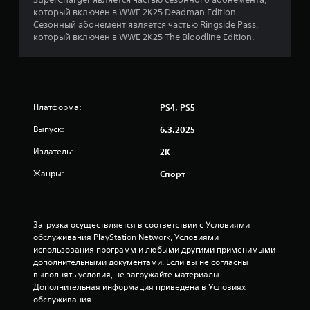
и
который включен в WWE 2K25 Deadman Edition.
Сезонный абонемент является частью Ringside Pass,
з
который включен в WWE 2K25 The Bloodline Edition.
п
я
Платформа:
PS4, PS5
т
Выпуск:
6.3.2025
и
Издатель:
2K
з
Жанры:
Спорт
в
е
Загрузка осуществляется в соответствии с Условиями 
обслуживания PlayStation Network, Условиями 
з
использования программ и любыми другими применимыми 
дополнительными документами. Если вы не согласны 
д
выполнять условия, не загружайте материалы. 
Дополнительная информация приведена в Условиях 
н
обслуживания.