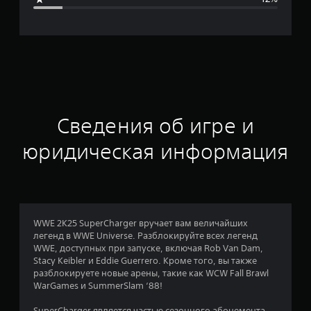
я
о
ц
е
н
Сведения об игре и
к
юридическая информация
а
:
4
WWE 2K25 SuperCharger вручает вам величайших
легенд в WWE Universe. Разблокируйте всех легенд
.
WWE, доступных при запуске, включая Rob Van Dam,
Stacy Keibler и Eddie Guerrero. Кроме того, вы также
2
разблокируете новые арены, такие как WCW Fall Brawl
WarGames и SummerSlam ‘88!
6
SuperCharger является частью сезонного абонемента,