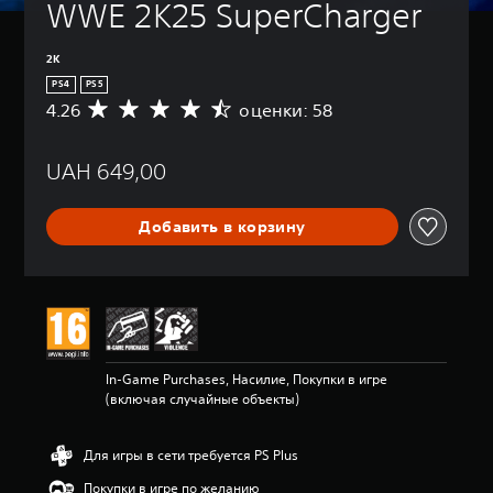
WWE 2K25 SuperCharger
2K
PS4
PS5
4.26
оценки: 58
С
р
е
UAH 649,00
д
н
я
Добавить в корзину
я
о
ц
е
н
к
а
:
In-Game Purchases, Насилие, Покупки в игре
4
(включая случайные объекты)
.
2
6
Для игры в сети требуется PS Plus
и
з
Покупки в игре по желанию