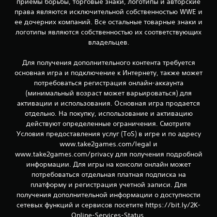
приемы борьбы, торговые знаки, логотипы и авторские
о
права являются исключительной собственностью WWE и
ц
ее дочерних компаний. Все остальные товарные знаки и
логотипы являются собственностью их соответствующих
е
владельцев.
н
Для получения дополнительного контента требуется
основная игра и подключение к Интернету, также может
о
потребоваться регистрация онлайн-аккаунта
к
(минимальный возраст может варьироваться) для
активации и использования. Основная игра продается
отдельно. На покупку, использование и активацию
действуют определенные ограничения. Смотрите
Условия предоставления услуг (ToS) в игре и по адресу
www.take2games.com/legal и
www.take2games.com/privacy для получения подробной
информации. Для игры на консоли онлайн может
потребоваться отдельная платная подписка на
платформу и регистрация учетной записи. Для
получения дополнительной информации о доступности
сетевых функций и сервисов посетите https://bit.ly/2K-
Online-Services-Status.