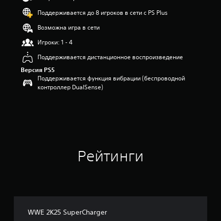
п
Поддерживается до 8 игроков в сети с PS Plus
я
т
Возможна игра в сети
и
з
Игроки: 1 - 4
в
Поддерживается дистанционное воспроизведение
е
з
Версия PS5
д
Поддерживается функция вибрации (беспроводной
н
контроллер DualSense)
а
о
с
н
о
в
а
Рейтинги
н
и
и
5
8
о
ц
WWE 2K25 SuperCharger
е