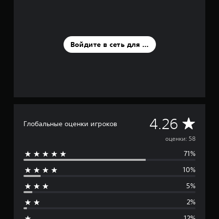
н
о
к
Войдите в сеть для оценки
С
4.26
Глобальные оценки игроков
р
оценки: 58
71%
е
10%
д
5%
н
2%
я
12%