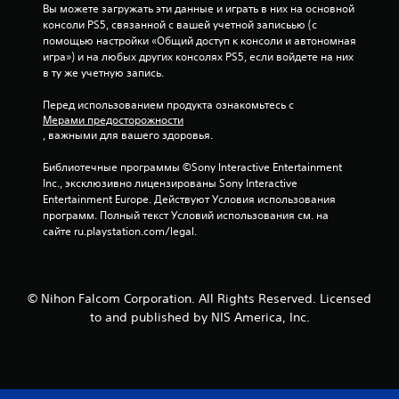
Вы можете загружать эти данные и играть в них на основной 
н
консоли PS5, связанной с вашей учетной записьью (с 
помощью настройки «Общий доступ к консоли и автономная 
о
игра») и на любых других консолях PS5, если войдете на них 
в ту же учетную запись.
в
Перед использованием продукта ознакомьтесь с 
а
Мерами предосторожности
, важными для вашего здоровья.
н
Библиотечные программы ©Sony Interactive Entertainment 
и
Inc., эксклюзивно лицензированы Sony Interactive 
Entertainment Europe. Действуют Условия использования 
и
программ. Полный текст Условий использования см. на 
сайте ru.playstation.com/legal.
3
о
© Nihon Falcom Corporation. All Rights Reserved. Licensed
ц
to and published by NIS America, Inc.
е
н