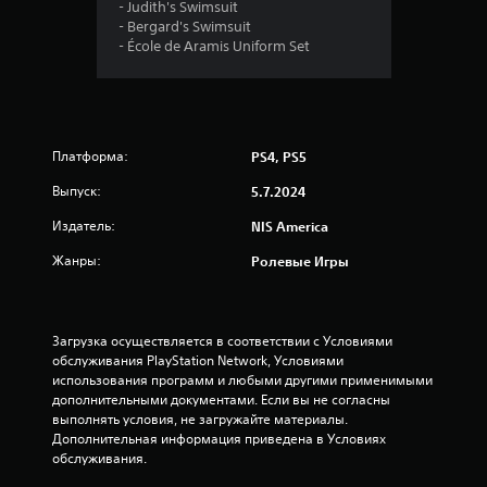
- Judith's Swimsuit
я
- Bergard's Swimsuit
- École de Aramis Uniform Set
т
и
з
Платформа:
PS4, PS5
в
Выпуск:
5.7.2024
е
Издатель:
NIS America
Жанры:
Ролевые Игры
з
д
Загрузка осуществляется в соответствии с Условиями 
н
обслуживания PlayStation Network, Условиями 
использования программ и любыми другими применимыми 
а
дополнительными документами. Если вы не согласны 
выполнять условия, не загружайте материалы. 
о
Дополнительная информация приведена в Условиях 
обслуживания.
с