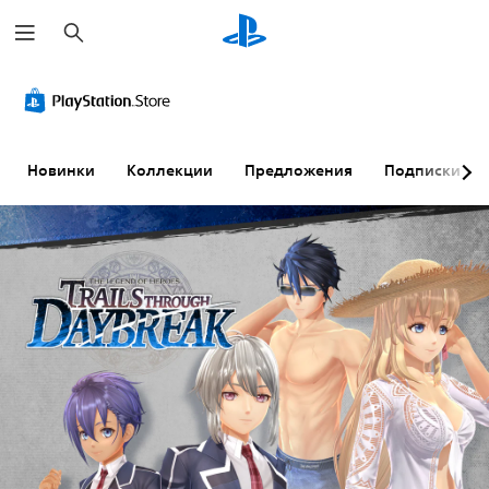
П
о
и
с
к
Новинки
Коллекции
Предложения
Подписки