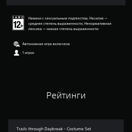
ц
е
н
Намеки с сексуальным подтекстом, Насилие —
к
средняя степень выраженности, Ненормативная
а
лексика — низкая степень выраженности
:
5
и
Автономная игра включена
з
п
1 игрок
я
т
и
з
в
е
з
Рейтинги
д
н
а
о
с
н
о
Trails through Daybreak - Costume Set
в