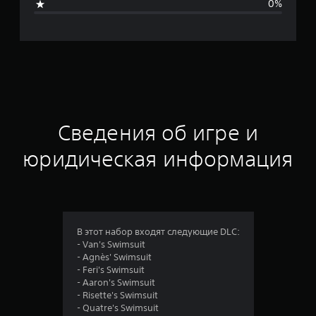
0%
я
о
ц
е
н
Сведения об игре и
к
юридическая информация
а
:
5
В этот набор входят следующие DLC:
- Van's Swimsuit
и
- Agnès' Swimsuit
- Feri's Swimsuit
з
- Aaron's Swimsuit
- Risette's Swimsuit
п
- Quatre's Swimsuit