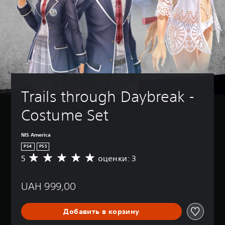
Trails through Daybreak - 
Costume Set
NIS America
PS4
PS5
5
оценки: 3
С
р
е
UAH 999,00
д
н
я
Добавить в корзину
я
о