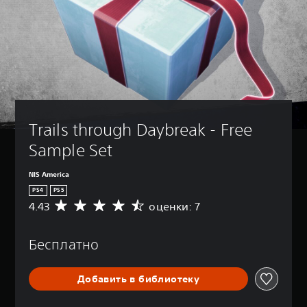
Trails through Daybreak - Free 
Sample Set
NIS America
PS4
PS5
4.43
оценки: 7
С
р
е
Бесплатно
д
н
я
Добавить в библиотеку
я
о
ц