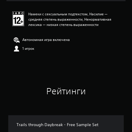
е
н
Намеки с сексуальным подтекстом, Насилие —
к
средняя степень выраженности, Ненормативная
а
лексика — низкая степень выраженности
:
4
.
Автономная игра включена
4
3
1 игрок
и
з
п
я
т
и
з
Рейтинги
в
е
з
д
н
а
о
Trails through Daybreak - Free Sample Set
с
н