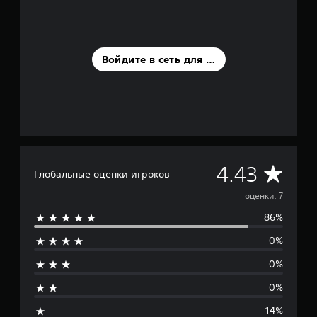
о
в
а
н
Войдите в сеть для оценки
и
и
7
о
ц
е
н
о
к
С
4.43
Глобальные оценки игроков
р
оценки: 7
86%
е
0%
д
0%
н
0%
я
14%