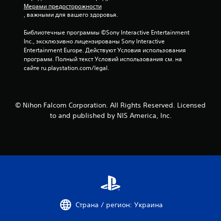
а
Мерами предосторожности
, важными для вашего здоровья.
о
Библиотечные программы ©Sony Interactive Entertainment 
с
Inc., эксклюзивно лицензированы Sony Interactive 
Entertainment Europe. Действуют Условия использования 
н
программ. Полный текст Условий использования см. на 
сайте ru.playstation.com/legal.
о
в
© Nihon Falcom Corporation. All Rights Reserved. Licensed
а
to and published by NIS America, Inc.
н
и
и
7
о
Страна / регион: Украина