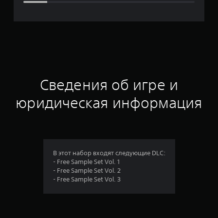
я
о
ц
е
н
Сведения об игре и
к
юридическая информация
а
:
4
В этот набор входят следующие DLC:
- Free Sample Set Vol. 1
.
- Free Sample Set Vol. 2
- Free Sample Set Vol. 3
4
3