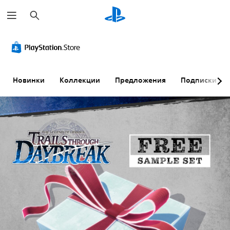
П
о
и
с
к
Новинки
Коллекции
Предложения
Подписки