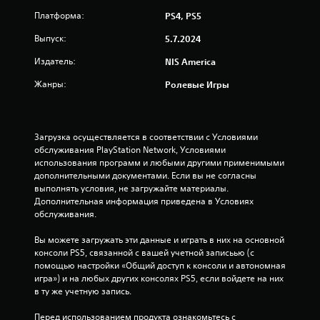
и
Платформа:
PS4, PS5
з
Выпуск:
5.7.2024
п
Издатель:
NIS America
я
Жанры:
Ролевые Игры
т
и
Загрузка осуществляется в соответствии с Условиями 
обслуживания PlayStation Network, Условиями 
з
использования программ и любыми другими применимыми 
дополнительными документами. Если вы не согласны 
выполнять условия, не загружайте материалы. 
в
Дополнительная информация приведена в Условиях 
обслуживания.
е
Вы можете загружать эти данные и играть в них на основной 
з
консоли PS5, связанной с вашей учетной записьью (с 
помощью настройки «Общий доступ к консоли и автономная 
д
игра») и на любых других консолях PS5, если войдете на них 
в ту же учетную запись.
н
Перед использованием продукта ознакомьтесь с 