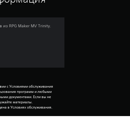
 из RPG Maker MV Trinity.
твии с Условиями обслуживания 
ользования программ и любыми 
ми документами. Если вы не 
ружайте материалы. 
ена в Условиях обслуживания.
рать в них на основной консоли 
исьью (с помощью настройки 
я игра») и на любых других 