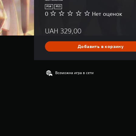
PS4
PS5
0
Нет оценок
Н
е
т
UAH 329,00
о
ц
е
Добавить в корзину
н
о
к
Возможна игра в сети