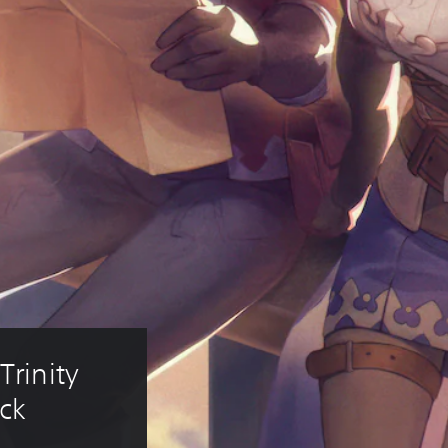
rinity 
ck