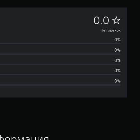
Н
0.0
е
Нет оценок
0%
т
0%
о
0%
ц
0%
0%
е
н
о
к
нформация