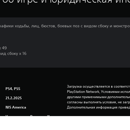
фики ходьбы, лиц, бюстов, боевых поз с видом сбоку и монстров
 49
ид сбоку x 16
Загрузка осуществляется в соответс
PS4, PS5
PlayStation Network, Условиями исп
другими применимыми дополнительны
21.2.2025
согласны выполнять условия, не заг
NIS America
Дополнительная информация привед
Уникальные, Ролевые Игры
Вы можете загружать эти данные и иг
PS5, связанной с вашей учетной зап
«Общий доступ к консоли и автономна