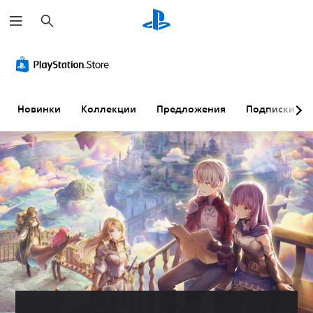
П
о
и
с
к
Новинки
Коллекции
Предложения
Подписки