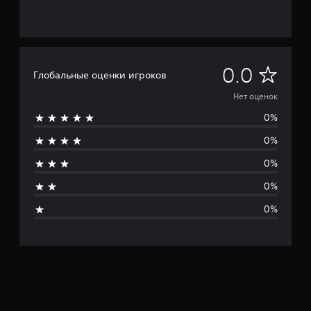
Н
0.0
Глобальные оценки игроков
е
Нет оценок
0%
т
0%
о
0%
ц
0%
е
0%
н
о
к