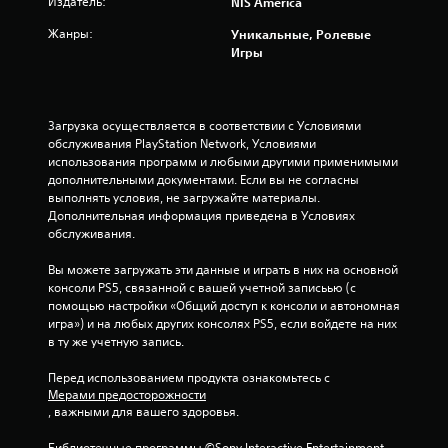
Издатель:
NIS America
Жанры:
Уникальные, Ролевые
Игры
Загрузка осуществляется в соответствии с Условиями 
обслуживания PlayStation Network, Условиями 
использования программ и любыми другими применимыми 
дополнительными документами. Если вы не согласны 
выполнять условия, не загружайте материалы. 
Дополнительная информация приведена в Условиях 
обслуживания.
Вы можете загружать эти данные и играть в них на основной 
консоли PS5, связанной с вашей учетной записьью (с 
помощью настройки «Общий доступ к консоли и автономная 
игра») и на любых других консолях PS5, если войдете на них 
в ту же учетную запись.
Перед использованием продукта ознакомьтесь с 
Мерами предосторожности
, важными для вашего здоровья.
Библиотечные программы ©Sony Interactive Entertainment 