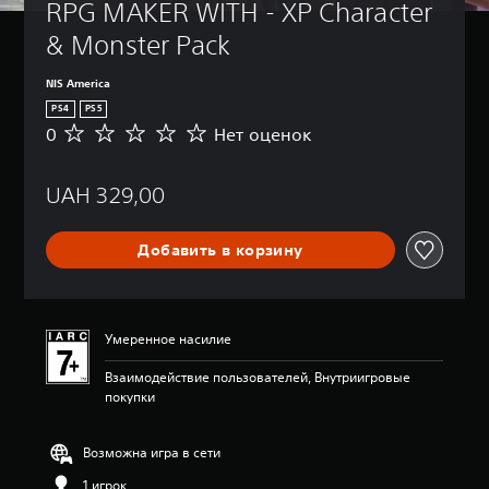
RPG MAKER WITH - XP Character 
& Monster Pack
NIS America
PS4
PS5
0
Нет оценок
Н
е
т
UAH 329,00
о
ц
е
Добавить в корзину
н
о
к
Умеренное насилие
Взаимодействие пользователей, Внутриигровые
покупки
Возможна игра в сети
1 игрок