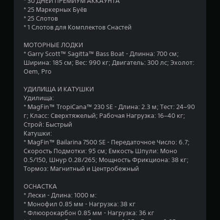
* 30 ДНЕЙ ПРЕМИУМ АККАУНТА
* 25 Маркерных Буёв
* 25 Слотов
* 1 Слотов для Комплектов Снастей
МОТОРНЫЕ ЛОДКИ
* Garry Scott™ Sagitta™ Bass Boat - Длинна: 700 см;
Ширина: 185 см; Вес: 990 кг; Двигатель: 300 лс; Эхолот:
Oem, Pro
УДИЛИЩА И КАТУШКИ
Удилища:
* MagFin™ TropiCana™ 230 SE - Длина: 2.3 м; Тест: 24–90
г; Класс: Сверхтяжелый; Рабочая Нагрузка: 16–40 кг;
Строй: Быстрый
Катушки:
* MagFin™ Bailarina 7500 SE - Передаточное Число: 6.7;
Скорость Подмотки: 95 см; Емкость Шпули: Моно
0.5/150, Шнур 0.28/265; Мощность Фрикциона: 38 кг;
Тормоз: Магнитный и Центробежный
ОСНАСТКА
* Лески - Длина: 1000 м:
* Монофил 0.85 мм - Нагрузка: 38 кг
* Флюорокарбон 0.85 мм - Нагрузка: 36 кг