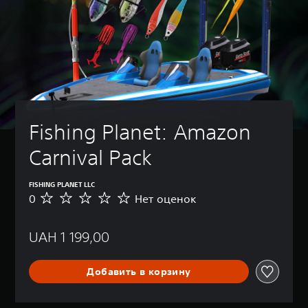
Fishing Planet: Amazon 
Carnival Pack
FISHING PLANET LLC
0
Нет оценок
Н
е
т
UAH 1 199,00
о
ц
е
Добавить в корзину
н
о
к