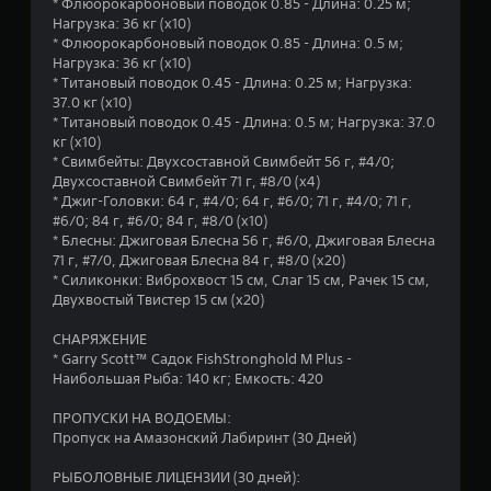
* Флюорокарбоновый поводок 0.85 - Длина: 0.25 м;
Нагрузка: 36 кг (x10)
* Флюорокарбоновый поводок 0.85 - Длина: 0.5 м;
Нагрузка: 36 кг (x10)
* Титановый поводок 0.45 - Длина: 0.25 м; Нагрузка:
37.0 кг (x10)
* Титановый поводок 0.45 - Длина: 0.5 м; Нагрузка: 37.0
кг (x10)
* Свимбейты: Двухсоставной Свимбейт 56 г, #4/0;
Двухсоставной Свимбейт 71 г, #8/0 (x4)
* Джиг-Головки: 64 г, #4/0; 64 г, #6/0; 71 г, #4/0; 71 г,
#6/0; 84 г, #6/0; 84 г, #8/0 (x10)
* Блесны: Джиговая Блесна 56 г, #6/0, Джиговая Блесна
71 г, #7/0, Джиговая Блесна 84 г, #8/0 (x20)
* Силиконки: Виброхвост 15 см, Слаг 15 см, Рачек 15 см,
Двухвостый Твистер 15 см (x20)
СНАРЯЖЕНИЕ
* Garry Scott™ Садок FishStronghold M Plus -
Наибольшая Рыба: 140 кг; Емкость: 420
ПРОПУСКИ НА ВОДОЕМЫ:
Пропуск на Амазонский Лабиринт (30 Дней)
РЫБОЛОВНЫЕ ЛИЦЕНЗИИ (30 дней):