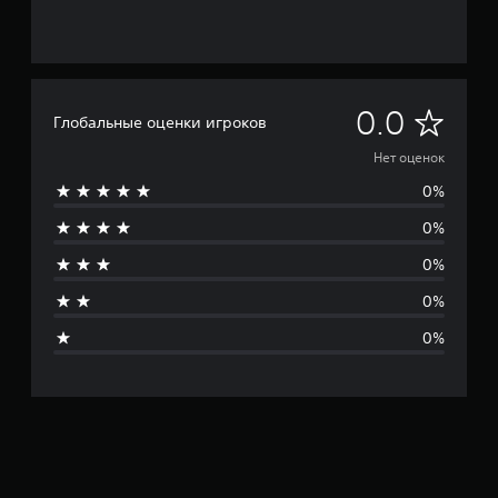
Н
0.0
Глобальные оценки игроков
е
Нет оценок
0%
т
0%
о
0%
ц
0%
е
0%
н
о
к