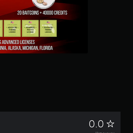
Н
0.0