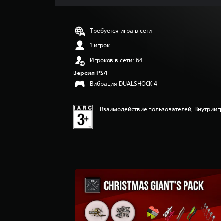
к
Требуется игра в сети
1 игрок
Игроков в сети: 64
Версия PS4
Вибрация DUALSHOCK 4
Взаимодействие пользователей, Внутрииг