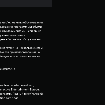
твии с Условиями обслуживания 
ользования программ и любыми 
ми документами. Если вы не 
ружайте материалы. 
ена в Условиях обслуживания.
 загрузки на несколько систем 
ебуется при использовании на 
бходим при использовании на 
комьтесь с 
tive Entertainment Inc., 
active Entertainment Europe. 
ограмм. Полный текст Условий 
tion.com/legal.