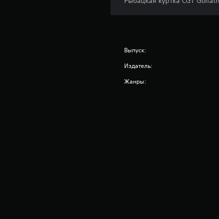
Рыбацкая куртка CGT Goliat
Выпуск:
Издатель:
Жанры: