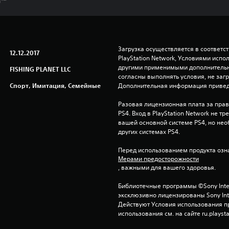
h™
Загрузка осуществляется в соответс
12.12.2017
PlayStation Network, Условиями исп
другими применимыми дополнительны
FISHING PLANET LLC
согласны выполнять условия, не заг
Спорт, Имитация, Семейные
Дополнительная информация привед
Разовая лицензионная плата за право
PS4. Вход в PlayStation Network не тр
вашей основной системе PS4, но нео
других системах PS4.
Перед использованием продукта озна
Мерами предосторожности
, важными для вашего здоровья.
Библиотечные программы ©Sony Interac
эксклюзивно лицензированы Sony Inter
Действуют Условия использования пр
использования см. на сайте ru.playsta