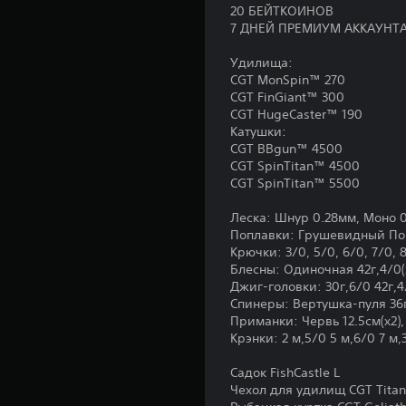
20 БЕЙТКОИНОВ
7 ДНЕЙ ПРЕМИУМ АККАУНТ
Удилища:
CGT MonSpin™ 270
CGT FinGiant™ 300
CGT HugeCaster™ 190
Катушки:
CGT BBgun™ 4500
CGT SpinTitan™ 4500
CGT SpinTitan™ 5500
Леска: Шнур 0.28мм, Моно 
Поплавки: Грушевидный Поп
Крючки: 3/0, 5/0, 6/0, 7/0, 
Блесны: Одиночная 42г,4/0(
Джиг-головки: 30г,6/0 42г,4
Спинеры: Вертушка-пуля 36г
Приманки: Червь 12.5см(x2),
Крэнки: 2 м,5/0 5 м,6/0 7 м,
Садок FishCastle L
Чехол для удилищ CGT Tita