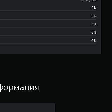
е
Нет оценок
0%
т
0%
о
0%
ц
0%
0%
е
н
о
к
нформация