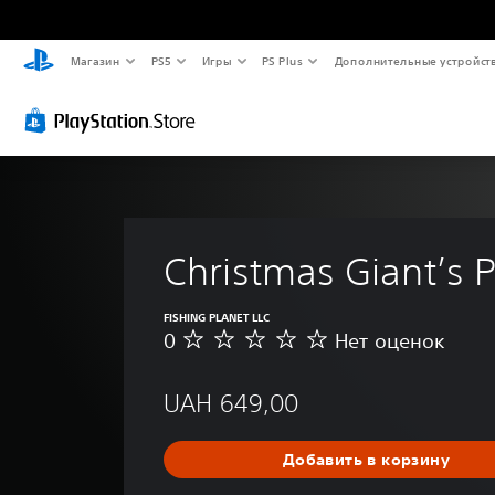
Магазин
PS5
Игры
PS Plus
Дополнительные устройст
Christmas Giant’s 
FISHING PLANET LLC
0
Нет оценок
Н
е
т
UAH 649,00
о
ц
е
Добавить в корзину
н
о