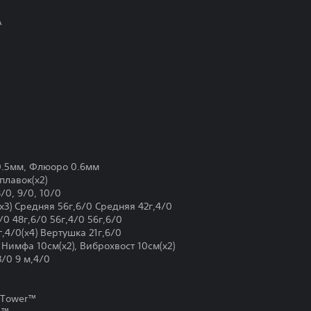
А
0.5мм, Флюоро 0.6мм
лавок(x2)
8/0, 9/0, 10/0
x3) Средняя 56г,6/0 Средняя 42г,4/0
/0 48г,6/0 56г,4/0 56г,6/0
,4/0(x4) Вертушка 21г,6/0
 Нимфа 10см(x2), Виброхвост 10см(x2)
3/0 9 м,4/0
nTower™