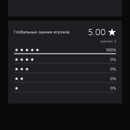
С
5.00
Глобальные оценки игроков
р
оценки: 2
100%
е
0%
д
0%
н
0%
я
0%
я
о
ц
е