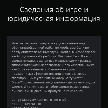
н
Сведения об игре и
к
юридическая информация
а
:
5
Итак, вы решили окунуться в удивительный мир
африканской донной рыбалки! Чтобы вам были по
и
плечу обитатели речных глубин Конго, мы собрали все
необходимое в наборе Congo Discovery Pack. В него
з
входит не одна, а целых две мощных удочки разных
типов с катушками непревзойденного качества! Также
п
в наборе вы найдете особые наживки для
прожорливых африканских хищников, а главное –
я
сверхпрочный и устойчивый катер Garry Scott™
Dráco™, оснащенный специальными держателями для
т
удочек. И конечно же, в набор входит расширенная
лицензия и 30-дневный пропуск на Реку Конго.
и
Congo Discovery Pack включает в себя:
з
* 100000 КРЕДИТОВ