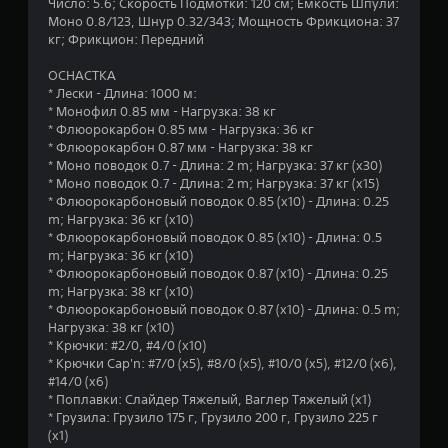
Число: 5.6; Скорость Подмотки: 120 см; Емкость Шпули:
н
Моно 0.8/123, Шнур 0.32/343; Мощность Фрикциона: 37
кг; Фрикцион: Передний
и
ОСНАСТКА
и
* Лески - Длина: 1000 м:
* Монофил 0.85 мм - Нагрузка: 38 кг
2
* Флюорокарбон 0.85 мм - Нагрузка: 36 кг
* Флюорокарбон 0.87 мм - Нагрузка: 38 кг
о
* Моно поводок 0.7 - Длина: 2 m; Нагрузка: 37 кг (x30)
* Моно поводок 0.7 - Длина: 2 m; Нагрузка: 37 кг (x15)
ц
* Флюорокарбоновый поводок 0.85 (x10) - Длина: 0.25
m; Нагрузка: 36 кг (x10)
е
* Флюорокарбоновый поводок 0.85 (x10) - Длина: 0.5
m; Нагрузка: 36 кг (x10)
н
* Флюорокарбоновый поводок 0.87 (x10) - Длина: 0.25
m; Нагрузка: 38 кг (x10)
* Флюорокарбоновый поводок 0.87 (x10) - Длина: 0.5 m;
о
Нагрузка: 38 кг (x10)
* Крючки: #2/0, #4/0 (x10)
к
* Крючки Cap'n: #7/0 (x5), #8/0 (x5), #10/0 (x5), #12/0 (x6),
#14/0 (x6)
* Поплавки: Слайдер Тяжелый, Ваглер Тяжелый (x1)
* Грузила: Грузило 175 г, Грузило 200 г, Грузило 225 г
(x1)