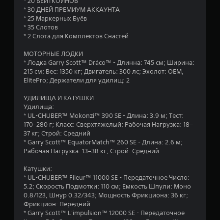
* 20 БЕЙТКОИНОВ
в
* 30 ДНЕЙ ПРЕМИУМ АККАУНТА
* 25 Маркерных Буёв
е
* 35 Слотов
* 2 Слота для Комплектов Снастей
з
МОТОРНЫЕ ЛОДКИ
* Лодка Garry Scott™ Dráco™ - Длинна: 745 см; Ширина:
д
215 см; Вес: 1350 кг; Двигатель: 300 лс; Эхолот: OEM,
ElitePro; Держатели для удилищ: 2
н
УДИЛИЩА И КАТУШКИ
а
Удилища:
* UL-CHUBER™ Mokonzi™ 390 SE - Длина: 3.9 м; Тест:
о
170–280 г; Класс: Сверхтяжелый; Рабочая Нагрузка: 18–
37 кг; Строй: Средний
с
* Garry Scott™ EquatorMatch™ 260 SE - Длина: 2.6 м;
Рабочая Нагрузка: 13–38 кг; Строй: Средний
н
Катушки:
о
* UL-CHUBER™ Fileur™ 11000 SE - Передаточное Число:
5.2; Скорость Подмотки: 110 см; Емкость Шпули: Моно
в
0.8/123, Шнур 0.32/343; Мощность Фрикциона: 36 кг;
Фрикцион: Передний
а
* Garry Scott™ L'impulsion™ 12000 SE - Передаточное