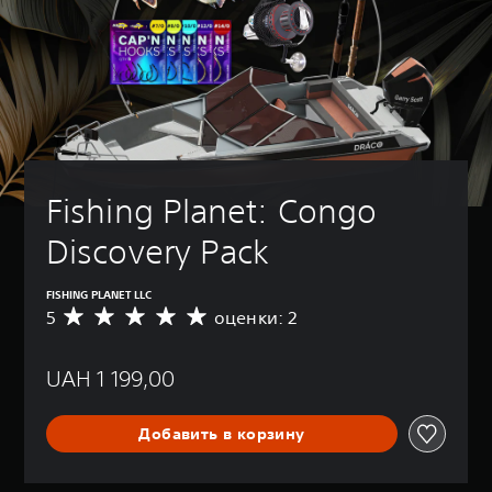
Fishing Planet: Congo 
Discovery Pack
FISHING PLANET LLC
5
оценки: 2
С
р
е
UAH 1 199,00
д
н
я
Добавить в корзину
я
о
ц