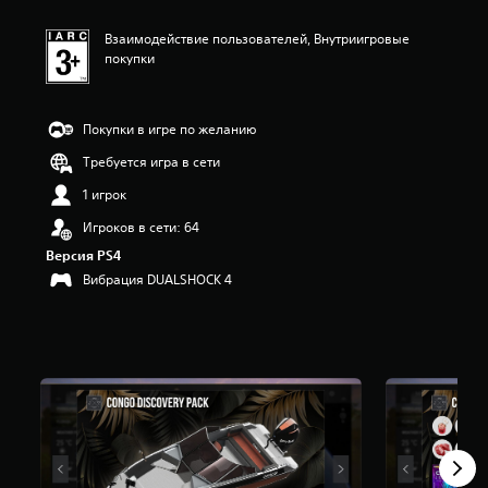
е
н
Взаимодействие пользователей, Внутриигровые
к
покупки
а
:
5
и
Покупки в игре по желанию
з
п
Требуется игра в сети
я
1 игрок
т
и
Игроков в сети: 64
з
Версия PS4
в
е
Вибрация DUALSHOCK 4
з
д
н
а
о
с
н
о
в
а