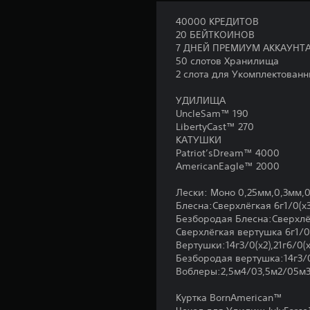
40000 КРЕДИТОВ
20 БЕЙТКОИНОВ
7 ДНЕЙ ПРЕМИУМ АККАУНТ
50 слотов Хранилища
2 слота для Укомплектованн
УДИЛИЩА
UncleSam™ 190
LibertyCast™ 270
КАТУШКИ
Patriot’sDream™ 4000
AmericanEagle™ 2000
Лески: Моно 0,25мм,0,3мм,
Блесна:Сверхлёгкая 6г1/0(x3
Безбородая Блесна:Сверхлёгк
Сверхлёгкая вертушка 6г1/0
Вертушки:14г3/0(x2),21г6/0(x
Безбородая вертушка:14г3/0(
Воблеры:2,5м4/03,5м2/05м
Куртка BornAmerican™