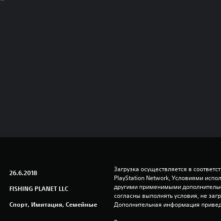
e™
Загрузка осуществляется в соответс
26.6.2018
PlayStation Network, Условиями исп
другими применимыми дополнительны
FISHING PLANET LLC
согласны выполнять условия, не заг
Спорт, Имитация, Семейные
Дополнительная информация привед