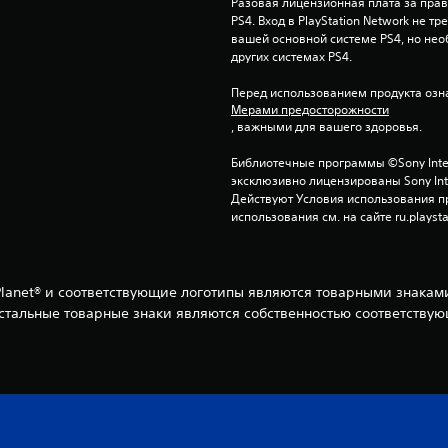
Разовая лицензионная плата за право
PS4. Вход в PlayStation Network не тр
вашей основной системе PS4, но нео
других системах PS4.
Перед использованием продукта озна
Мерами предосторожности
, важными для вашего здоровья.
Библиотечные программы ©Sony Interac
эксклюзивно лицензированы Sony Inter
Действуют Условия использования пр
использования см. на сайте ru.playsta
ing Planet® и соответствующие логотипы являются товарными знак
 остальные товарные знаки являются собственностью соответству