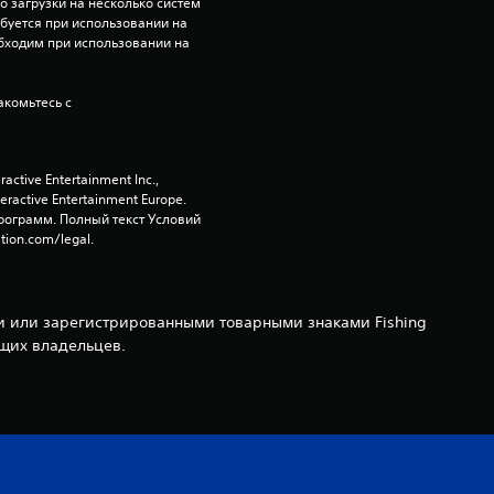
 загрузки на несколько систем 
ебуется при использовании на 
бходим при использовании на 
комьтесь с 
tive Entertainment Inc., 
active Entertainment Europe. 
ограмм. Полный текст Условий 
tion.com/legal.
ами или зарегистрированными товарными знаками Fishing
ющих владельцев.