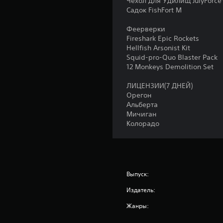
Чехол для Удилищ JulyForc
Садок FishFort M
Феерверки
Fireshark Epic Rockets
Hellfish Arsonist Kit
Squid-pro-Quo Blaster Pack
12 Monkeys Demolition Set
ЛИЦЕНЗИИ(7 ДНЕЙ)
Орегон
Альберта
Мичиган
Колорадо
Выпуск:
Издатель:
Жанры: