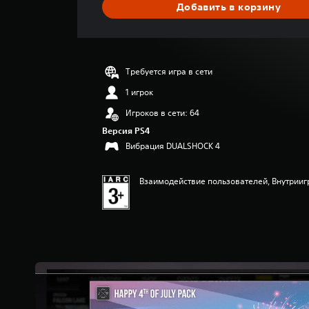
Добавить в корзину
н
о
к
Требуется игра в сети
1 игрок
Игроков в сети: 64
Версия PS4
Вибрация DUALSHOCK 4
Взаимодействие пользователей, Внутрииг