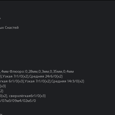
А
ых Снастей
0,4мм Флюоро:0,28мм,0,3мм,0,35мм,0,4мм
),Узкая 7г1/0(x2),Средняя 24г6/0(x2)
ая 6г1/0(x3),Узкая 7г1/0(x2),Средняя 14г3/0(x2)
(x3)
2)
x2), сверхлёгкая6г1/0(x3)
3/07м3/09м4/02м5/0