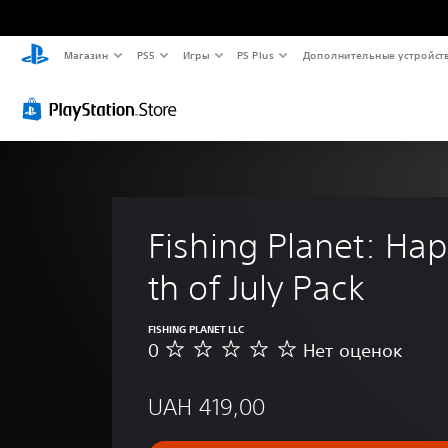
Магазин
PS5
Игры
PS Plus
Дополнительные устройст
Fishing Planet: Hap
th of July Pack
FISHING PLANET LLC
0
Нет оценок
Н
е
т
UAH 419,00
о
ц
е