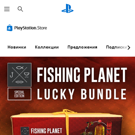
П
о
и
с
к
Новинки
Коллекции
Предложения
Подписки