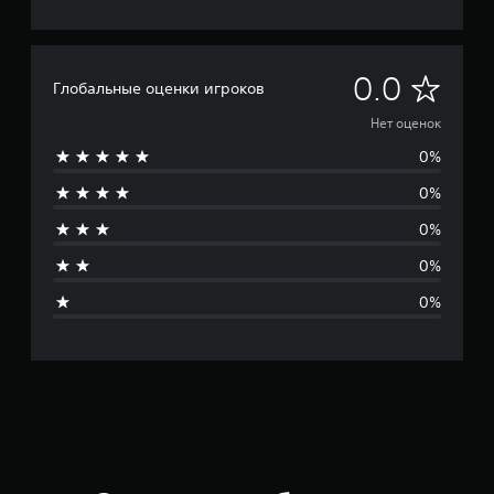
Н
0.0
Глобальные оценки игроков
е
Нет оценок
0%
т
0%
о
0%
ц
0%
е
0%
н
о
к