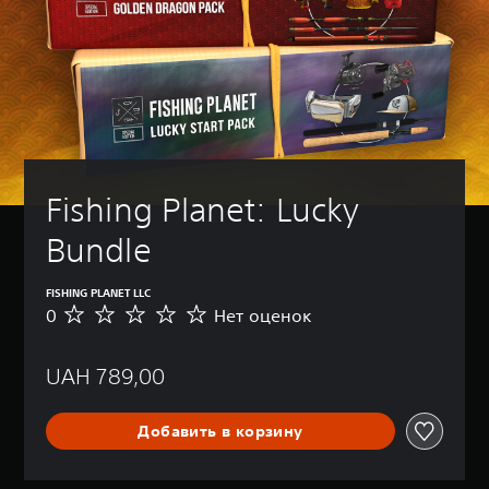
Fishing Planet: Lucky 
Bundle
FISHING PLANET LLC
0
Нет оценок
Н
е
т
UAH 789,00
о
ц
е
Добавить в корзину
н
о
к