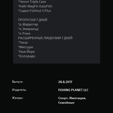
*Чехол Triple Case
*Кейс MagFin EasyFish
*Садок FishHut S Plus
ПРОПУСКИ 7 ДНЕЙ
*р.Мадвотер
*о.Эмеральд
*о.Роки
РАСШИРЕННЫЕ ЛИЦЕНЗИИ 7 ДНЕЙ
*Техас
*Миссури
*Нью Йорк
*Колорадо
Выпуск:
28.8.2017
Издатель:
FISHING PLANET LLC
Жанры:
Спорт, Имитация,
Семейные