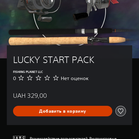
LUCKY START PACK
FISHING PLANET LLC
0
Нет оценок
Н
е
т
UAH 329,00
о
ц
е
Добавить в корзину
н
о
к
Взаимодействие пользователей, Внутриигровые