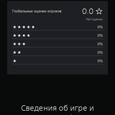
Н
0.0
Глобальные оценки игроков
е
Нет оценок
0%
т
0%
о
0%
ц
0%
е
0%
н
о
к
Сведения об игре и