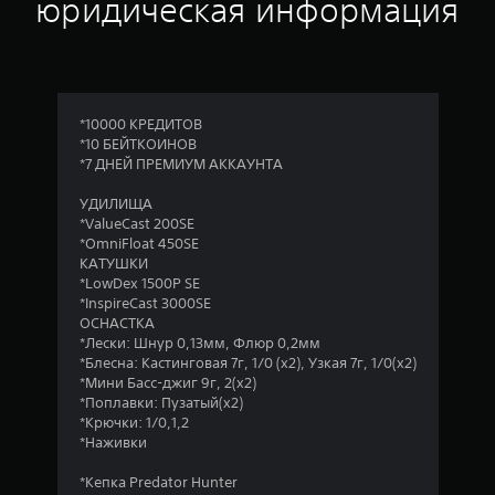
юридическая информация
*10000 КРЕДИТОВ
*10 БЕЙТКОИНОВ
*7 ДНЕЙ ПРЕМИУМ АККАУНТА
УДИЛИЩА
*ValueCast 200SE
*OmniFloat 450SE
КАТУШКИ
*LowDex 1500P SE
*InspireCast 3000SE
ОСНАСТКА
*Лески: Шнур 0,13мм, Флюр 0,2мм
*Блесна: Кастинговая 7г, 1/0 (x2), Узкая 7г, 1/0(x2)
*Мини Басс-джиг 9г, 2(x2)
*Поплавки: Пузатый(х2)
*Крючки: 1/0,1,2
*Наживки
*Кепка Predator Hunter