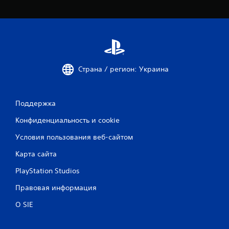
1
5
о
ц
Страна / регион: Украина
е
Поддержка
н
Конфиденциальность и cookie
о
Условия пользования веб-сайтом
к
Карта сайта
PlayStation Studios
Правовая информация
О SIE