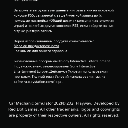
д
Вы можете загружать эти данные и играть в них на основной 
консоли PS5, связанной с вашей учетной записьью (с 
н
помощью настройки «Общий доступ к консоли и автономная 
игра») и на любых других консолях PS5, если войдете на них 
а
в ту же учетную запись.
о
Перед использованием продукта ознакомьтесь с 
Мерами предосторожности
с
, важными для вашего здоровья.
н
Библиотечные программы ©Sony Interactive Entertainment 
Inc., эксклюзивно лицензированы Sony Interactive 
о
Entertainment Europe. Действуют Условия использования 
программ. Полный текст Условий использования см. на 
в
сайте ru.playstation.com/legal.
а
н
Car Mechanic Simulator 2021© 2021 Playway. Developed by
Red Dot Games. All other trademarks, logos and copyrights
и
are property of their respective owners. All rights reserved.
и