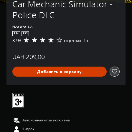
Car Mechanic Simulator - 
Police DLC
PLAYWAY S.A
PS4
PS5
3.93
оценки: 15
С
р
е
UAH 209,00
д
н
я
Добавить в корзину
я
о
ц
е
н
к
а
:
3
Автономная игра включена
.
9
1 игрок
3