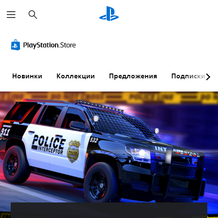
П
о
и
с
к
Новинки
Коллекции
Предложения
Подписки