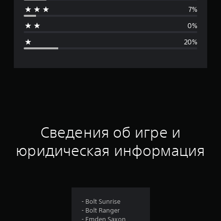
д
7%
н
0%
я
20%
я
о
ц
е
н
Сведения об игре и
к
юридическая информация
а
:
3
- Bolt Sunrise
- Bolt Ranger
.
- Emden Saxon