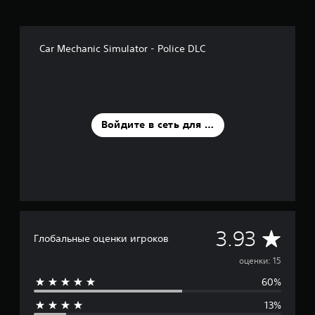
ц
е
н
Car Mechanic Simulator - Police DLC
о
к
Войдите в сеть для оценки
С
3.93
Глобальные оценки игроков
р
оценки: 15
60%
е
13%