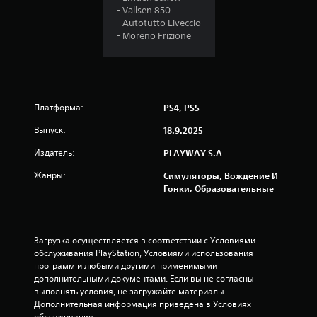
- Vallsen 850
9
- Autotutto Liveccio
- Moreno Frizione
3
и
з
Платформа:
PS4, PS5
п
Выпуск:
18.9.2025
я
Издатель:
PLAYWAY S.A
т
Жанры:
Симуляторы, Вождение И
Гонки, Образовательные
и
з
Загрузка осуществляется в соответствии с Условиями 
обслуживания PlayStation, Условиями использования 
в
программ и любыми другими применимыми 
дополнительными документами. Если вы не согласны 
е
выполнять условия, не загружайте материалы. 
Дополнительная информация приведена в Условиях 
з
обслуживания.