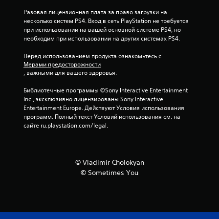
н
Разовая лицензионная плата за право загрузки на 
о
несколько систем PS4. Вход в сеть PlayStation не требуется 
при использовании на вашей основной системе PS4, но 
в
необходим при использовании на других системах PS4.
а
Перед использованием продукта ознакомьтесь с 
Мерами предосторожности
, важными для вашего здоровья.
н
Библиотечные программы ©Sony Interactive Entertainment 
и
Inc., эксклюзивно лицензированы Sony Interactive 
Entertainment Europe. Действуют Условия использования 
и
программ. Полный текст Условий использования см. на 
сайте ru.playstation.com/legal.
2
8
© Vladimir Cholokyan
2
© Sometimes You
о
ц