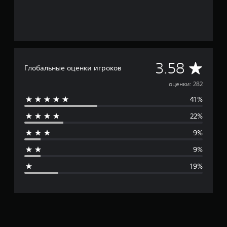
С
3.58
Глобальные оценки игроков
р
оценки: 282
41%
е
22%
д
9%
н
9%
я
19%
я
о
ц