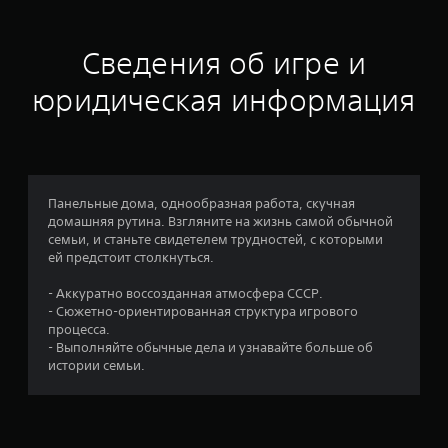
е
н
Сведения об игре и
к
юридическая информация
а
:
3
Панельные дома, однообразная работа, скучная
домашняя рутина. Взгляните на жизнь самой обычной
.
семьи, и станьте свидетелем трудностей, с которыми
ей предстоит столкнуться.
5
- Аккуратно воссозданная атмосфера СССР.
8
- Сюжетно-ориентированная структура игрового
процесса.
и
- Выполняйте обычные дела и узнавайте больше об
истории семьи.
з
п