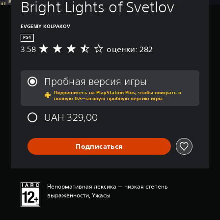
Bright Lights of Svetlov
EVGENIY KOLPAKOV
PS4
3.58
оценки: 282
С
р
е
д
Пробная версия игры
н
Подпишитесь на PlayStation Plus, чтобы поиграть в
я
полную 0.5-часовую пробную версию игры
я
о
UAH 329,00
ц
е
н
Подписаться
к
а
:
3
.
Ненормативная лексика — низкая степень
5
выраженности, Ужасы
8
и
з