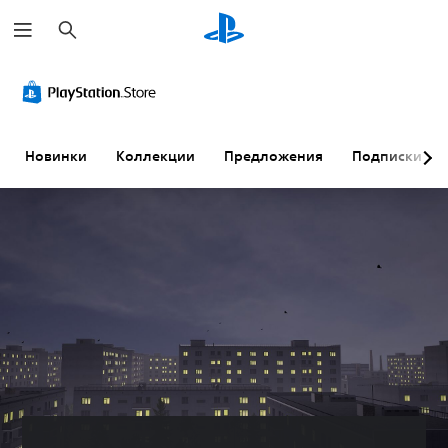
П
о
и
с
к
Новинки
Коллекции
Предложения
Подписки