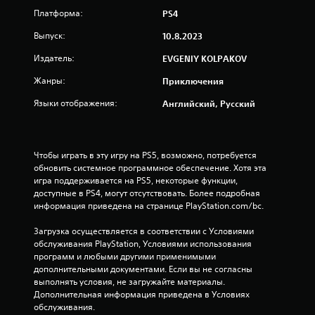
я
Платформа:
PS4
т
Выпуск:
10.8.2023
и
Издатель:
EVGENIY KOLPAKOV
Жанры:
Приключения
з
Языки отображения:
Английский, Русский
в
е
Чтобы играть в эту игру на PS5, возможно, потребуется 
з
обновить системное программное обеспечение. Хотя эта 
игра поддерживается на PS5, некоторые функции, 
д
доступные в PS4, могут отсутствовать. Более подробная 
информация приведена на странице PlayStation.com/bc.
н
Загрузка осуществляется в соответствии с Условиями 
а
обслуживания PlayStation, Условиями использования 
программ и любыми другими применимыми 
о
дополнительными документами. Если вы не согласны 
выполнять условия, не загружайте материалы. 
с
Дополнительная информация приведена в Условиях 
обслуживания.