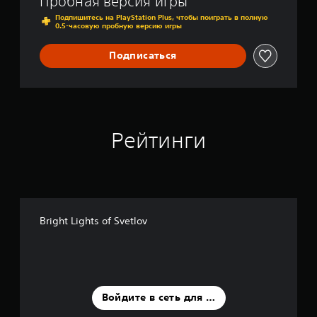
Пробная версия игры
l
o
Подпишитесь на PlayStation Plus, чтобы поиграть в полную
0.5-часовую пробную версию игры
v
Подписаться
Рейтинги
Bright Lights of Svetlov
Войдите в сеть для оценки