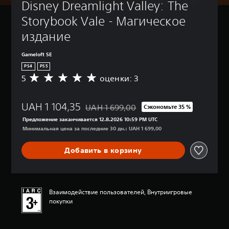
Disney Dreamlight Valley: The 
Storybook Vale - Магическое 
издание
Gameloft SE
PS4
PS5
5
оценки: 3
С
р
е
UAH 1 104,35
д
UAH 1 699,00
Сэкономьте 35 %
Скидка с исходной цены UAH 1 699,00
н
Предложение заканчивается 12.8.2026 10:59 PM UTC
я
Минимальная цена за последние 30 дн.: UAH 1 699,00
я
о
Добавить в корзину
ц
е
н
к
а
Взаимодействие пользователей, Внутриигровые
:
покупки
5
и
з