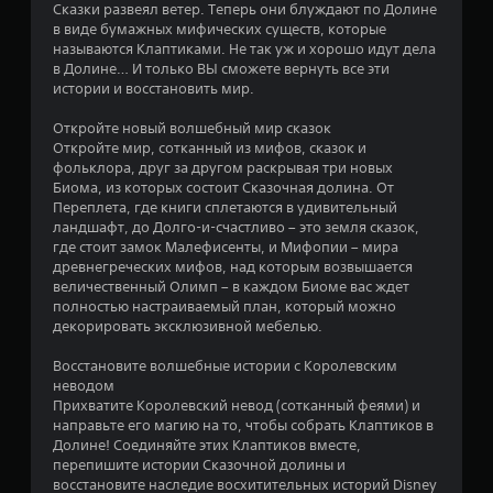
Сказки развеял ветер. Теперь они блуждают по Долине
з
в виде бумажных мифических существ, которые
называются Клаптиками. Не так уж и хорошо идут дела
д
в Долине… И только ВЫ сможете вернуть все эти
истории и восстановить мир.
н
Откройте новый волшебный мир сказок
а
Откройте мир, сотканный из мифов, сказок и
фольклора, друг за другом раскрывая три новых
о
Биома, из которых состоит Сказочная долина. От
Переплета, где книги сплетаются в удивительный
с
ландшафт, до Долго-и-счастливо – это земля сказок,
где стоит замок Малефисенты, и Мифопии – мира
н
древнегреческих мифов, над которым возвышается
величественный Олимп – в каждом Биоме вас ждет
о
полностью настраиваемый план, который можно
декорировать эксклюзивной мебелью.
в
Восстановите волшебные истории с Королевским
а
неводом
Прихватите Королевский невод (сотканный феями) и
н
направьте его магию на то, чтобы собрать Клаптиков в
Долине! Соединяйте этих Клаптиков вместе,
и
перепишите истории Сказочной долины и
восстановите наследие восхитительных историй Disney