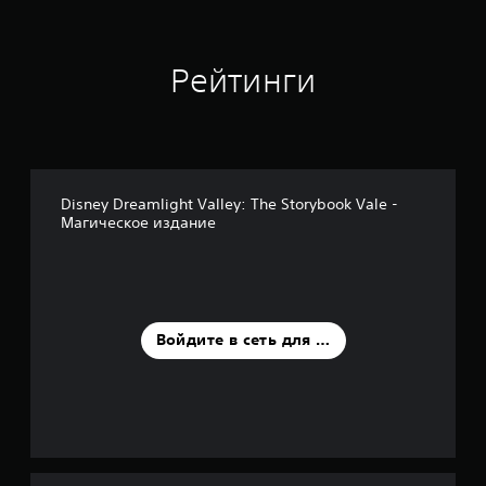
о
к
Рейтинги
Disney Dreamlight Valley: The Storybook Vale -
Магическое издание
Войдите в сеть для оценки