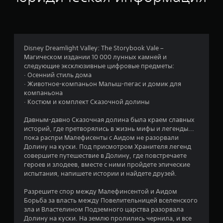
а
:
5
Disney Dreamlight Valley: The Storybook Vale –
Магическом издании 10 000 лунных камней и
и
следующие эксклюзивные цифровые предметы:
· Осенний стиль дома
з
· Животное-компаньон Малыш-пегас и домик для
компаньона
п
· Костюм и комплект Сказочной долины
я
Давным-давно Сказочная долина была краем славных
историй, где претворялись в жизнь мифы и легенды...
т
пока распри Малефисенты с Аидом не разорвали
Долину на куски. Под присмотром Хранителя легенд
и
совершите путешествие в Долину, где повстречаете
героев и злодеев, вместе с ними пройдете эпические
з
испытания, напишете истории и найдете друзей.
в
Разрешите спор между Малефинсентой и Аидом
Борьба за власть между Повелительницей вселенского
е
зла и Властелином Подземного царства разорвала
Долину на куски. На землю пролились чернила, и все