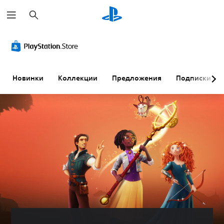
П
о
и
с
к
Новинки
Коллекции
Предложения
Подписки