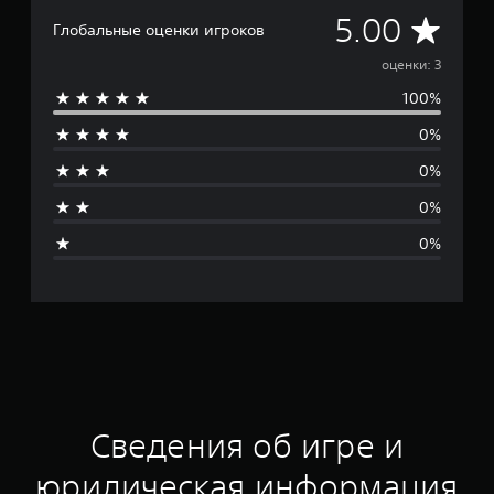
С
5.00
Глобальные оценки игроков
р
оценки: 3
100%
е
0%
д
0%
н
0%
я
0%
я
о
ц
е
н
Сведения об игре и
к
юридическая информация