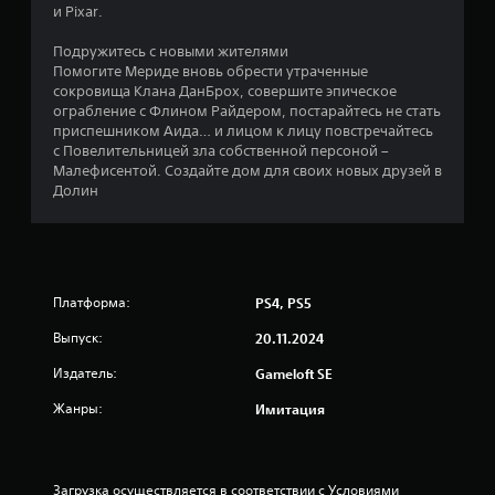
и
и Pixar.
3
Подружитесь с новыми жителями
Помогите Мериде вновь обрести утраченные
о
сокровища Клана ДанБрох, совершите эпическое
ограбление с Флином Райдером, постарайтесь не стать
ц
приспешником Аида… и лицом к лицу повстречайтесь
с Повелительницей зла собственной персоной –
е
Малефисентой. Создайте дом для своих новых друзей в
Долин
н
о
к
Платформа:
PS4, PS5
Выпуск:
20.11.2024
Издатель:
Gameloft SE
Жанры:
Имитация
Загрузка осуществляется в соответствии с Условиями 