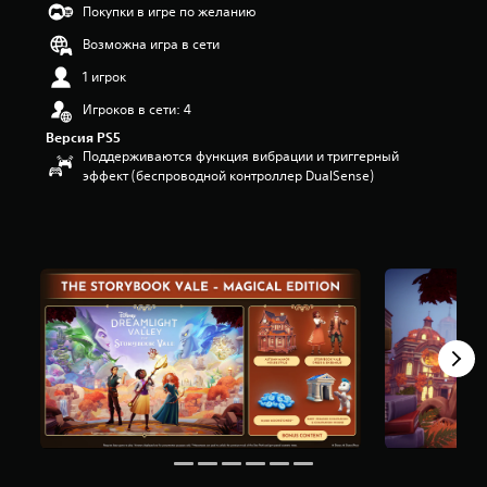
Покупки в игре по желанию
п
я
Возможна игра в сети
т
и
1 игрок
з
Игроков в сети: 4
в
е
Версия PS5
з
Поддерживаются функция вибрации и триггерный
д
эффект (беспроводной контроллер DualSense)
н
а
о
с
н
о
в
а
н
и
и
3
о
ц
е
н