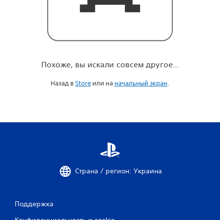
о
е
.
.
.
Похоже, вы искали совсем другое...
Назад в
Store
или на
начальный экран
.
Страна / регион: Украина
Поддержка
Конфиденциальность и cookie