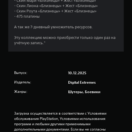
- Скин Мари «Близнецы» + Жест «Близнецы»
о
с
- Скин Лиона «Близнецы» + Жест «Близнецы»
й
т
- Скин Роута «Близнецы» + Жест «Близнецы»
к
р
- 475 платины
а
о
й
)
А так же 7-дневный умножитель ресурсов.
к
В
и
Эту коллекцию можно приобрести только один раз на
э
ч
учётную запись."
т
у
о
в
й
с
и
т
г
в
р
Выпуск:
10.12.2025
и
е
т
с
Издатель:
Digital Extremes
е
о
л
Жанры:
Шутеры, Боевики
д
ь
е
н
р
о
ж
с
Загрузка осуществляется в соответствии с Условиями 
а
т
обслуживания PlayStation, Условиями использования 
т
и
программ и любыми другими применимыми 
с
д
дополнительными документами. Если вы не согласны 
я