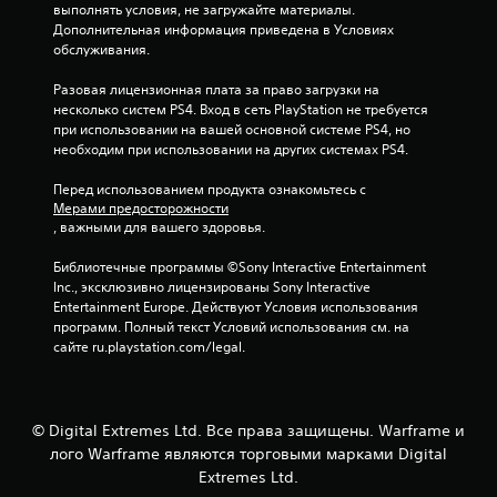
ж
выполнять условия, не загружайте материалы. 
с
о
Дополнительная информация приведена в Условиях 
к
й
обслуживания.
р
с
ы
т
Разовая лицензионная плата за право загрузки на 
т
и
несколько систем PS4. Вход в сеть PlayStation не требуется 
ы
к
при использовании на вашей основной системе PS4, но 
е
о
необходим при использовании на других системах PS4.
с
в
у
.
Перед использованием продукта ознакомьтесь с 
б
Мерами предосторожности
т
, важными для вашего здоровья.
и
Р
т
е
Библиотечные программы ©Sony Interactive Entertainment 
р
г
Inc., эксклюзивно лицензированы Sony Interactive 
ы
у
Entertainment Europe. Действуют Условия использования 
т
л
программ. Полный текст Условий использования см. на 
о
и
сайте ru.playstation.com/legal.
л
р
ь
о
к
о
в
д
© Digital Extremes Ltd. Все права защищены. Warframe и
к
л
лого Warframe являются торговыми марками Digital
а
я
Extremes Ltd.
и
в