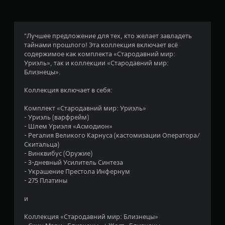
б
е
о
П
е
ы
б
р
с
и
е
ц
е
у
х
з
д
"Лучшее предложение для тех, кто желает завладеть
б
б
с
л
е
тайнами прошлого! Эта коллекция включает всё
т
ы
е
а
содержимое как комплекта «Стародавний мир:
л
т
и
г
н
Уриэль», так и коллекции «Стародавний мир:
о
и
т
а
Близнецы».
л
)
р
ю
о
е
.
т
ы
Коллекция включает в себя:
г
с
(
к
ч
я
Комплект «Стародавний мир: Уриэль»
п
е
в
- Уриэль (варфрейм)
р
р
о
- Шлем Уриэля «Асмодион»
о
а
з
- Регалия Великого Карнуса (кастомизации Оператора/
с
з
м
Скитальца)
л
т
о
- Винквибус (Оружие)
и
а
ж
- 3-дневный Усилитель Синтеза
ч
я
н
- Украшение Престола Инфернум
а
о
н
- 275 Платины
т
с
а
ь
т
и
с
.
и
т
н
Коллекция «Стародавний мир: Близнецы»
р
а