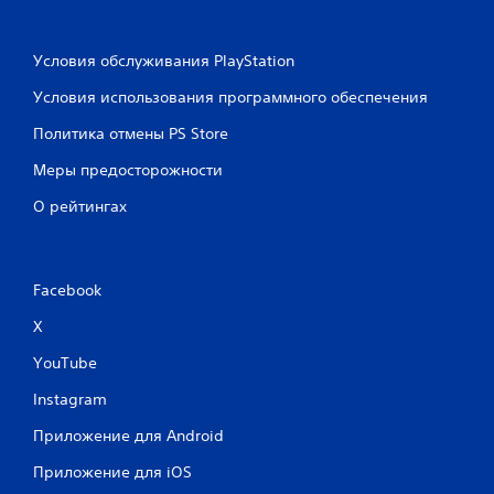
и
а
с
я
т
н
Условия обслуживания PlayStation
и
а
Условия использования программного обеспечения
т
с
ь
т
Политика отмены PS Store
с
р
к
Меры предосторожности
о
р
й
О рейтингах
ы
к
т
а
ы
)
е
П
Facebook
с
р
у
е
X
б
д
YouTube
т
л
а
и
Instagram
г
т
а
р
Приложение для Android
ю
ы
т
Приложение для iOS
С
с