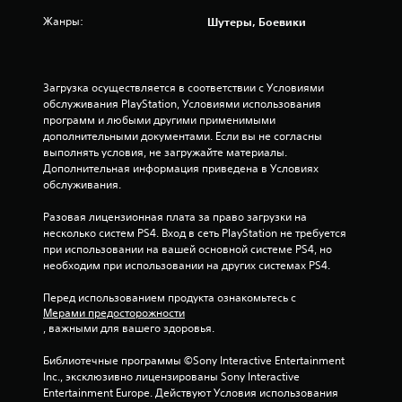
о
с
Жанры:
Шутеры, Боевики
й
т
к
р
а
о
й
)
Загрузка осуществляется в соответствии с Условиями 
к
В
обслуживания PlayStation, Условиями использования 
и
э
программ и любыми другими применимыми 
ч
т
дополнительными документами. Если вы не согласны 
у
о
выполнять условия, не загружайте материалы. 
в
й
Дополнительная информация приведена в Условиях 
с
и
обслуживания.
т
г
в
р
Разовая лицензионная плата за право загрузки на 
и
е
несколько систем PS4. Вход в сеть PlayStation не требуется 
т
с
при использовании на вашей основной системе PS4, но 
е
о
необходим при использовании на других системах PS4.
л
д
ь
е
Перед использованием продукта ознакомьтесь с 
н
Мерами предосторожности
р
о
, важными для вашего здоровья.
ж
с
а
т
Библиотечные программы ©Sony Interactive Entertainment 
т
и
Inc., эксклюзивно лицензированы Sony Interactive 
с
д
Entertainment Europe. Действуют Условия использования 
я