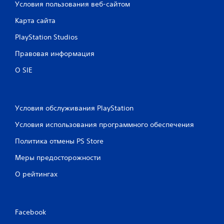
н
Условия пользования веб-сайтом
а
в
ж
Карта сайта
е
н
р
ы
PlayStation Studios
с
х
з
и
Правовая информация
в
и
у
О SIE
д
к
ж
о
о
в
й
в
Условия обслуживания PlayStation
с
х
т
о
Условия использования программного обеспечения
и
д
е
Политика отмены PS Store
к
и
о
Меры предосторожности
г
в
р
(
О рейтингах
ы
п
.
р
о
О
с
Facebook
ч
т