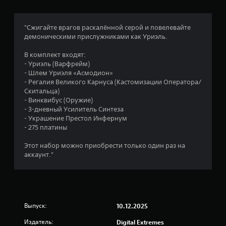
и
б
е
П
е
ы
б
р
1
с
и
е
е
"Сжигайте врагов раскалённой серой и повелевайте
у
х
з
д
1
демоническими прислужниками как Уриэль.
б
б
с
л
т
ы
е
а
о
В комплект входят:
л
т
и
г
- Уриэль (Варфрейм)
о
и
т
а
ц
- Шлем Уриэля «Асмодион»
л
)
р
ю
- Регалия Великого Карнуса (Кастомизации Оператора/
е
.
т
ы
Скитальца)
е
г
с
(
- Винквибус (Оружие)
ч
я
- 3-дневный Усилитель Синтеза
п
н
е
в
- Украшение Престол Инфернум
р
р
о
- 275 платины
о
о
а
з
с
з
м
Этот набор можно приобрести только один раз на
к
л
т
о
аккаунт."
и
а
ж
ч
я
н
а
о
н
т
с
а
ь
т
с
.
Выпуск:
10.12.2025
и
т
н
р
Издатель:
Digital Extremes
а