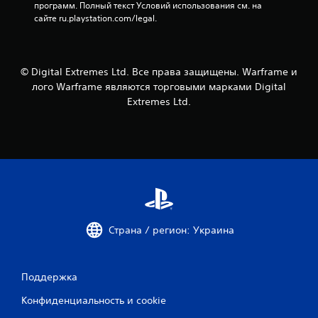
ж
программ. Полный текст Условий использования см. на 
с
о
сайте ru.playstation.com/legal.
к
й
р
с
ы
т
т
и
ы
© Digital Extremes Ltd. Все права защищены. Warframe и
к
е
лого Warframe являются торговыми марками Digital
о
с
Extremes Ltd.
в
у
.
б
т
и
Р
т
е
р
г
ы
у
т
л
о
и
л
Страна / регион: Украина
р
ь
о
к
о
в
д
Поддержка
к
л
а
Конфиденциальность и cookie
я
и
в