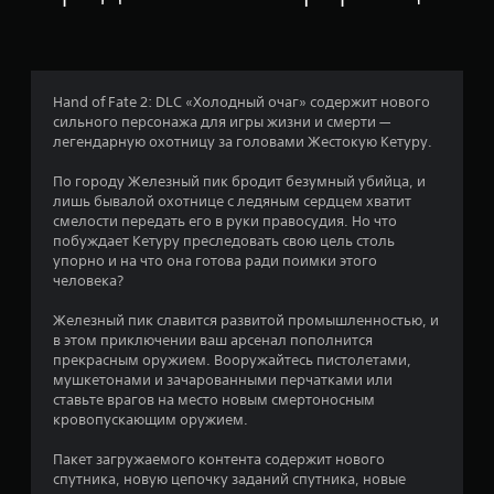
а
:
4
Hand of Fate 2: DLC «Холодный очаг» содержит нового
сильного персонажа для игры жизни и смерти —
.
легендарную охотницу за головами Жестокую Кетуру.
6
По городу Железный пик бродит безумный убийца, и
лишь бывалой охотнице с ледяным сердцем хватит
7
смелости передать его в руки правосудия. Но что
побуждает Кетуру преследовать свою цель столь
и
упорно и на что она готова ради поимки этого
человека?
з
Железный пик славится развитой промышленностью, и
п
в этом приключении ваш арсенал пополнится
прекрасным оружием. Вооружайтесь пистолетами,
я
мушкетонами и зачарованными перчатками или
ставьте врагов на место новым смертоносным
т
кровопускающим оружием.
и
Пакет загружаемого контента содержит нового
спутника, новую цепочку заданий спутника, новые