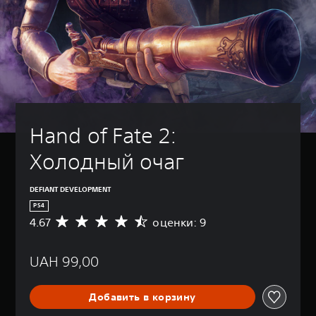
Hand of Fate 2: 
Холодный очаг
DEFIANT DEVELOPMENT
PS4
4.67
оценки: 9
С
р
е
UAH 99,00
д
н
я
Добавить в корзину
я
о