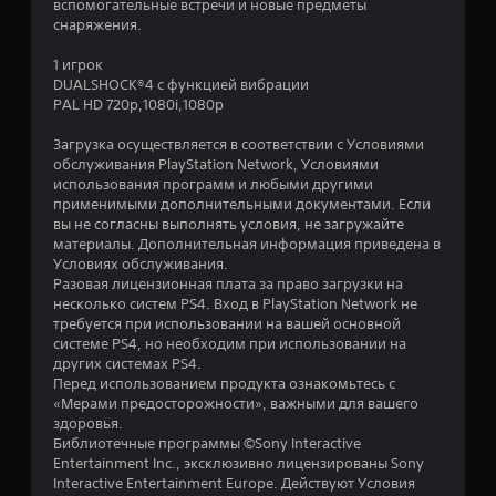
вспомогательные встречи и новые предметы
з
снаряжения.
в
1 игрок
DUALSHOCK®4 с функцией вибрации
е
PAL HD 720p,1080i,1080p
з
Загрузка осуществляется в соответствии с Условиями
обслуживания PlayStation Network, Условиями
д
использования программ и любыми другими
применимыми дополнительными документами. Если
н
вы не согласны выполнять условия, не загружайте
материалы. Дополнительная информация приведена в
а
Условиях обслуживания.
Разовая лицензионная плата за право загрузки на
о
несколько систем PS4. Вход в PlayStation Network не
требуется при использовании на вашей основной
с
системе PS4, но необходим при использовании на
других системах PS4.
н
Перед использованием продукта ознакомьтесь с
«Мерами предосторожности», важными для вашего
о
здоровья.
Библиотечные программы ©Sony Interactive
в
Entertainment Inc., эксклюзивно лицензированы Sony
Interactive Entertainment Europe. Действуют Условия