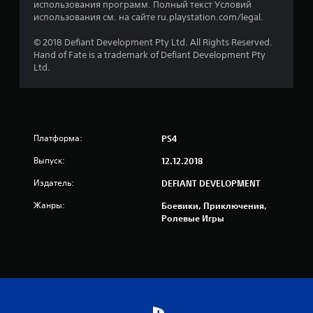
а
использования программ. Полный текст Условий
использования см. на сайте ru.playstation.com/legal.
н
© 2018 Defiant Development Pty Ltd. All Rights Reserved.
и
Hand of Fate is a trademark of Defiant Development Pty
Ltd.
и
9
о
Платформа:
PS4
ц
Выпуск:
12.12.2018
е
Издатель:
DEFIANT DEVELOPMENT
Жанры:
Боевики, Приключения,
н
Ролевые Игры
о
к