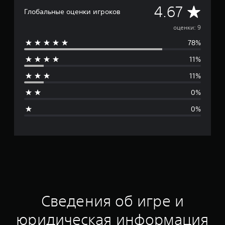
С
4.67
Глобальные оценки игроков
р
оценки: 9
78%
е
11%
д
11%
н
0%
я
0%
я
о
ц
е
н
Сведения об игре и
к
юридическая информация