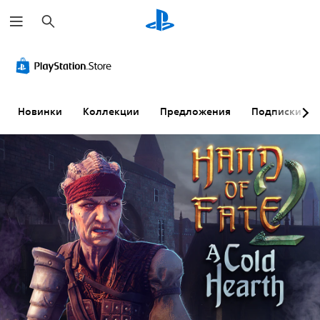
П
о
и
с
к
Новинки
Коллекции
Предложения
Подписки