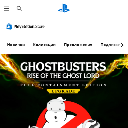
П
о
и
с
к
Новинки
Коллекции
Предложения
Подписки