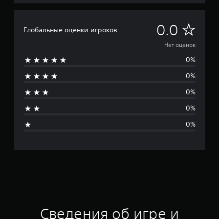
Н
0.0
Глобальные оценки игроков
е
Нет оценок
0%
т
0%
о
0%
ц
0%
е
0%
н
о
к
Сведения об игре и