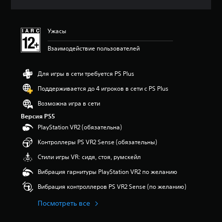
к
Ужасы
Взаимодействие пользователей
Для игры в сети требуется PS Plus
Поддерживается до 4 игроков в сети с PS Plus
Возможна игра в сети
Версия PS5
PlayStation VR2 (обязательна)
Контроллеры PS VR2 Sense (обязательны)
Стили игры VR: сидя, стоя, румскейл
Вибрация гарнитуры PlayStation VR2 по желанию
Вибрация контроллеров PS VR2 Sense (по желанию)
Посмотреть все