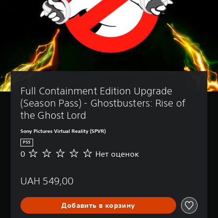
Full Containment Edition Upgrade 
(Season Pass) - Ghostbusters: Rise of 
the Ghost Lord
Sony Pictures Virtual Reality (SPVR)
PS5
0
Нет оценок
Н
е
т
UAH 549,00
о
ц
е
Добавить в корзину
н
о