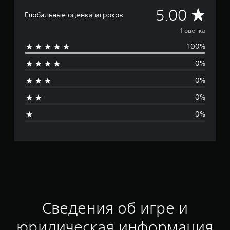
С
5.00
Глобальные оценки игроков
р
1 оценка
100%
е
0%
д
0%
н
0%
я
0%
я
о
ц
е
н
Сведения об игре и
к
юридическая информация