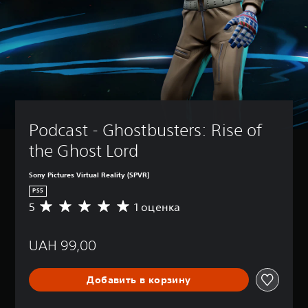
Podcast - Ghostbusters: Rise of 
the Ghost Lord
Sony Pictures Virtual Reality (SPVR)
PS5
5
1 оценка
С
р
е
UAH 99,00
д
н
я
Добавить в корзину
я
о
ц