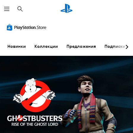
П
о
и
с
к
Новинки
Коллекции
Предложения
Подписки