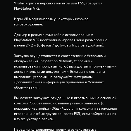
з
Чтобы играть в версию этой игры для PS5, требуется 
PlayStation VR2.
д
Игры VR могут вызвать у некоторых игроков 
головокружение.
н
Для игр в режиме румскейл с использованием 
а
PlayStation VR2 необходима игровая зона размером не 
менее 2 × 2 м (6 футов 7 дюймов х 6 футов 7 дюймов).
о
Загрузка осуществляется в соответствии с Условиями 
с
обслуживания PlayStation Network, Условиями 
использования программ и любыми другими применимыми 
н
дополнительными документами. Если вы не согласны 
выполнять условия, не загружайте материалы. 
о
Дополнительная информация приведена в Условиях 
обслуживания.
в
Вы можете загружать эти данные и играть в них на основной 
а
консоли PS5, связанной с вашей учетной записьью (с 
помощью настройки «Общий доступ к консоли и автономная 
н
игра») и на любых других консолях PS5, если войдете на них 
в ту же учетную запись.
и
Перед использованием продукта ознакомьтесь с 