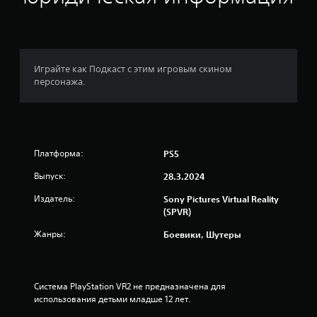
а
:
1
Играйте как Подкаст с этим игровым скином
персонажа.
и
з
п
Платформа:
PS5
я
Выпуск:
28.3.2024
т
Издатель:
Sony Pictures Virtual Reality
(SPVR)
и
Жанры:
Боевики, Шутеры
з
в
Система PlayStation VR2 не предназначена для 
е
использования детьми младше 12 лет.