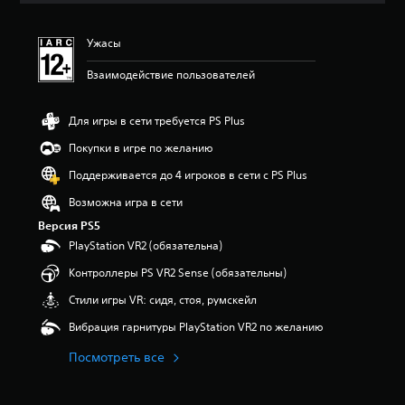
е
н
Ужасы
к
а
Взаимодействие пользователей
:
5
и
Для игры в сети требуется PS Plus
з
п
Покупки в игре по желанию
я
Поддерживается до 4 игроков в сети с PS Plus
т
и
Возможна игра в сети
з
Версия PS5
в
е
PlayStation VR2 (обязательна)
з
Контроллеры PS VR2 Sense (обязательны)
д
н
Стили игры VR: сидя, стоя, румскейл
а
о
Вибрация гарнитуры PlayStation VR2 по желанию
с
н
Посмотреть все
о
в
а