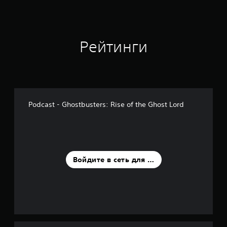
н
и
и
1
Рейтинги
о
ц
е
н
о
к
Podcast - Ghostbusters: Rise of the Ghost Lord
Войдите в сеть для оценки