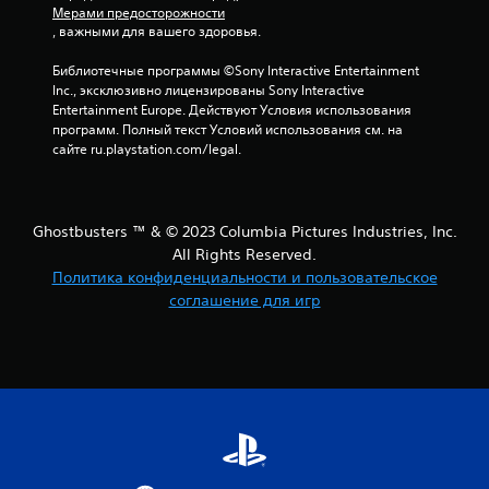
и
Мерами предосторожности
, важными для вашего здоровья.
1
Библиотечные программы ©Sony Interactive Entertainment 
о
Inc., эксклюзивно лицензированы Sony Interactive 
Entertainment Europe. Действуют Условия использования 
ц
программ. Полный текст Условий использования см. на 
сайте ru.playstation.com/legal.
е
н
Ghostbusters ™ & © 2023 Columbia Pictures Industries, Inc.
о
All Rights Reserved.
Политика конфиденциальности и пользовательское
к
соглашение для игр