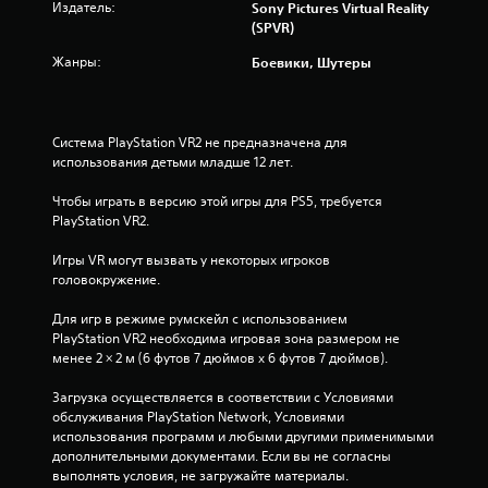
Издатель:
Sony Pictures Virtual Reality
н
(SPVR)
ы
х
Жанры:
Боевики, Шутеры
п
е
р
с
Система PlayStation VR2 не предназначена для 
о
использования детьми младше 12 лет.
н
а
Чтобы играть в версию этой игры для PS5, требуется 
ж
PlayStation VR2.
е
й
Игры VR могут вызвать у некоторых игроков 
.
головокружение.
Для игр в режиме румскейл с использованием 
PlayStation VR2 необходима игровая зона размером не 
менее 2 × 2 м (6 футов 7 дюймов х 6 футов 7 дюймов).
Загрузка осуществляется в соответствии с Условиями 
обслуживания PlayStation Network, Условиями 
использования программ и любыми другими применимыми 
дополнительными документами. Если вы не согласны 
выполнять условия, не загружайте материалы. 