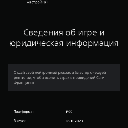
настройка)
и
т
р
ы
о
с
Сведения об игре и
н
о
юридическая информация
в
н
о
г
о
с
Отдай свой нейтронный рюкзак и бластер с чешуей
ю
рептилии, чтобы вселить страх в привидений Сан-
ж
Франциско.
е
т
а
и
о
с
Платформа:
PS5
н
о
Выпуск:
16.11.2023
в