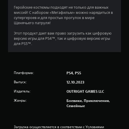
н
е
м
т
Геройские костюмы подходят не только для важных
и
е
и
миссий! С набором «Мегафильм» можно нарядиться в
н
)
супергероев и для простых прогулок в мире
и
ю
.
Щенячьего патруля!
,
2
н
Этот продукт дает вам право загрузить как цифровую
е
версию игры для PS4™, так и цифровую версию игры
у
0
для PS5™.
д
е
о
р
ж
ц
и
в
Платформа:
PS4, PS5
е
а
Выпуск:
12.10.2023
я
н
к
Издатель:
OUTRIGHT GAMES LLC
н
о
о
Жанры:
Боевики, Приключения,
п
к
Семейные
к
и
.
Загрузка осуществляется в соответствии с Условиями 