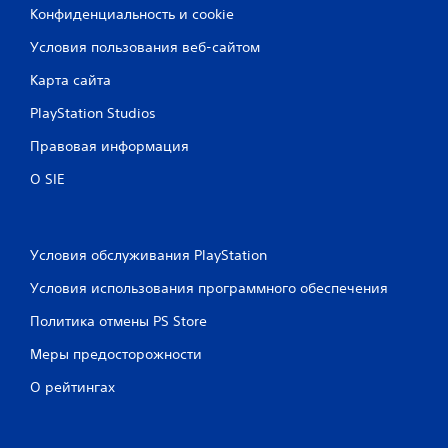
ь
Конфиденциальность и cookie
в
и
Условия пользования веб-сайтом
г
р
Карта сайта
у
и
PlayStation Studios
п
е
Правовая информация
р
О SIE
е
х
о
д
и
Условия обслуживания PlayStation
т
Условия использования программного обеспечения
ь
п
Политика отмены PS Store
о
м
Меры предосторожности
е
н
О рейтингах
ю
б
е