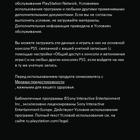
обслуживания PlayStation Network, Условиями 
М
использования программ и любыми другими применимыми 
о
дополнительными документами. Если вы не согласны 
ж
выполнять условия, не загружайте материалы. 
н
Дополнительная информация приведена в Условиях 
о
обслуживания.
и
г
Вы можете загружать эти данные и играть в них на основной 
р
консоли PS5, связанной с вашей учетной записьью (с 
а
помощью настройки «Общий доступ к консоли и автономная 
игра») и на любых других консолях PS5, если войдете на них 
т
в ту же учетную запись.
ь
б
Перед использованием продукта ознакомьтесь с 
е
Мерами предосторожности
з
, важными для вашего здоровья.
б
ы
Библиотечные программы ©Sony Interactive Entertainment 
с
Inc., эксклюзивно лицензированы Sony Interactive 
Entertainment Europe. Действуют Условия использования 
т
программ. Полный текст Условий использования см. на 
р
сайте ru.playstation.com/legal.
о
г
о