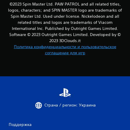
н
©2023 Spin Master Ltd. PAW PATROL and all related titles,
а
logos, characters; and SPIN MASTER logo are trademarks of
ж
Spin Master Ltd. Used under license. Nickelodeon and all
а
related titles and logos are trademarks of Viacom
т
International Inc. Published by Outright Games Limited.
и
Software © 2023 Outright Games Limited. Developed by ©
я
2023 3DClouds.it
к
Политика конфиденциальности и пользовательское
н
соглашение для игр
о
п
о
к
М
о
ж
н
о
и
Страна / регион: Украина
г
р
а
Поддержка
т