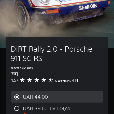
DiRT Rally 2.0 - Porsche 
911 SC RS
ELECTRONIC ARTS
PS4
4.57
оценки: 414
С
р
е
д
UAH 44,00
н
я
UAH 39,60
я
UAH 44,00
Скидка с исходной цены UAH 44,00
о