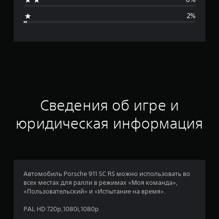
я
2%
я
о
ц
е
н
Сведения об игре и
к
юридическая информация
а
:
4
Автомобиль Porsche 911 SC RS можно использовать во
всех местах для ралли в режимах «Моя команда»,
.
«Пользовательский» и «Испытание на время».
5
PAL HD 720p,1080i,1080p