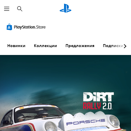
П
о
и
с
к
Новинки
Коллекции
Предложения
Подписки