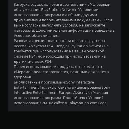
7
Загрузка осуществляется в соответствии с Условиями
обслуживания PlayStation Network, Условиями
и
использования программ и любыми другими
применимыми дополнительными документами. Если
з
вы не согласны выполнять условия, не загружайте
материалы. Дополнительная информация приведена в
п
Условиях обслуживания.
Разовая лицензионная плата за право загрузки на
я
несколько систем PS4. Вход в PlayStation Network не
требуется при использовании на вашей основной
т
системе PS4, но необходим при использовании на
других системах PS4.
и
Перед использованием продукта ознакомьтесь с
«Мерами предосторожности», важными для вашего
здоровья.
з
Библиотечные программы ©Sony Interactive
Entertainment Inc., эксклюзивно лицензированы Sony
в
Interactive Entertainment Europe. Действуют Условия
использования программ. Полный текст Условий
е
использования см. на сайте ru.playstation.com/legal.
з
д