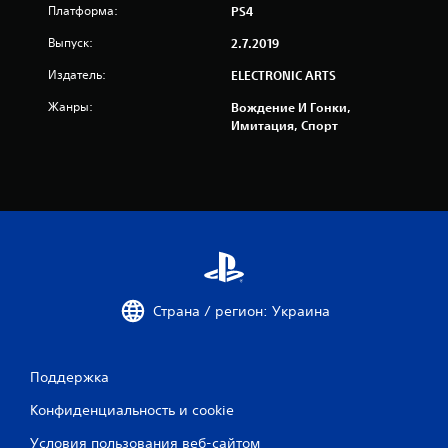
н
Платформа:
PS4
а
Выпуск:
2.7.2019
Издатель:
ELECTRONIC ARTS
о
Жанры:
Вождение И Гонки,
с
Имитация, Спорт
н
о
в
а
н
Страна / регион: Украина
и
и
Поддержка
Конфиденциальность и cookie
4
Условия пользования веб-сайтом