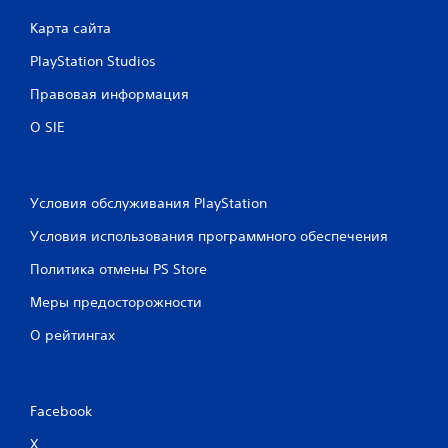
1
Карта сайта
4
PlayStation Studios
о
Правовая информация
ц
О SIE
е
н
Условия обслуживания PlayStation
о
Условия использования программного обеспечения
к
Политика отмены PS Store
Меры предосторожности
О рейтингах
Facebook
X