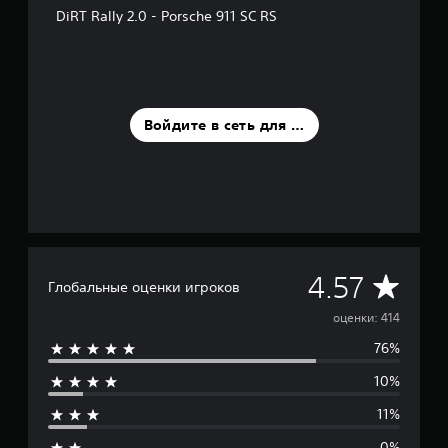
н
DiRT Rally 2.0 - Porsche 911 SC RS
о
в
а
н
и
и
Войдите в сеть для оценки
4
1
4
о
ц
е
н
о
С
4.57
к
Глобальные оценки игроков
р
оценки: 414
76%
е
10%
д
11%
н
0%