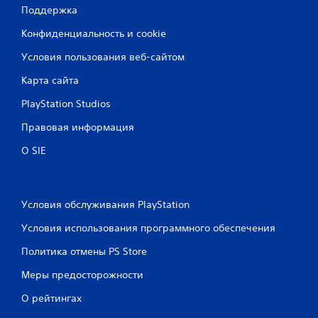
5
Поддержка
о
Конфиденциальность и cookie
ц
Условия пользования веб-сайтом
е
Карта сайта
PlayStation Studios
н
Правовая информация
о
О SIE
к
Условия обслуживания PlayStation
Условия использования программного обеспечения
Политика отмены PS Store
Меры предосторожности
О рейтингах