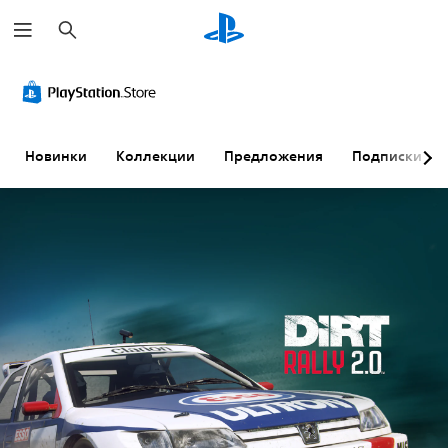
П
о
и
с
к
Новинки
Коллекции
Предложения
Подписки