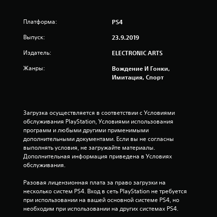
и
Платформа:
PS4
з
Выпуск:
23.9.2019
п
Издатель:
ELECTRONIC ARTS
я
Жанры:
Вождение И Гонки,
т
Имитация, Спорт
и
з
Загрузка осуществляется в соответствии с Условиями 
обслуживания PlayStation, Условиями использования 
в
программ и любыми другими применимыми 
дополнительными документами. Если вы не согласны 
выполнять условия, не загружайте материалы. 
е
Дополнительная информация приведена в Условиях 
обслуживания.
з
Разовая лицензионная плата за право загрузки на 
д
несколько систем PS4. Вход в сеть PlayStation не требуется 
при использовании на вашей основной системе PS4, но 
н
необходим при использовании на других системах PS4.