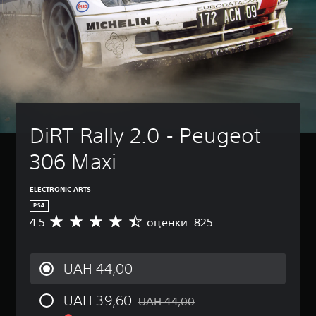
DiRT Rally 2.0 - Peugeot 
306 Maxi
ELECTRONIC ARTS
PS4
4.5
оценки: 825
С
р
е
д
UAH 44,00
н
я
UAH 39,60
я
UAH 44,00
Скидка с исходной цены UAH 44,00
о