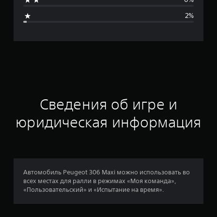
я
2%
я
о
ц
е
н
Сведения об игре и
к
юридическая информация
а
:
4
Автомобиль Peugeot 306 Maxi можно использовать во
всех местах для ралли в режимах «Моя команда»,
.
«Пользовательский» и «Испытание на время».
5