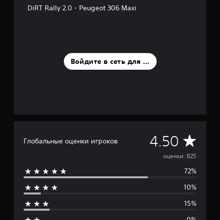
о
DiRT Rally 2.0 - Peugeot 306 Maxi
в
а
н
и
и
8
Войдите в сеть для оценки
2
5
о
ц
е
н
о
к
С
4.50
Глобальные оценки игроков
р
оценки: 825
72%
е
10%
д
15%
н
0%