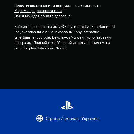
а
Перед использованием продукта ознакомьтесь с 
Мерами предосторожности
о
, важными для вашего здоровья.
с
Библиотечные программы ©Sony Interactive Entertainment 
Inc., эксклюзивно лицензированы Sony Interactive 
н
Entertainment Europe. Действуют Условия использования 
программ. Полный текст Условий использования см. на 
о
сайте ru.playstation.com/legal.
в
а
н
и
и
8
Страна / регион: Украина
2