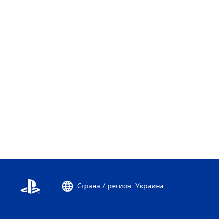
г
о
е
.
.
.
Страна / регион: Украина