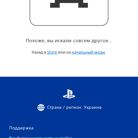
о
е
.
.
.
Похоже, вы искали совсем другое...
Назад в
Store
или на
начальный экран
.
Страна / регион: Украина
Поддержка
Конфиденциальность и cookie