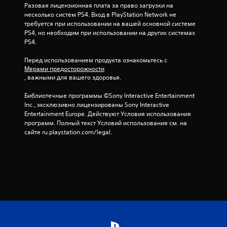
с
Разовая лицензионная плата за право загрузки на 
несколько систем PS4. Вход в PlayStation Network не 
н
требуется при использовании на вашей основной системе 
PS4, но необходим при использовании на других системах 
о
PS4.
в
Перед использованием продукта ознакомьтесь с 
Мерами предосторожности
а
, важными для вашего здоровья.
н
Библиотечные программы ©Sony Interactive Entertainment 
Inc., эксклюзивно лицензированы Sony Interactive 
и
Entertainment Europe. Действуют Условия использования 
программ. Полный текст Условий использования см. на 
и
сайте ru.playstation.com/legal.
4
2
0
о