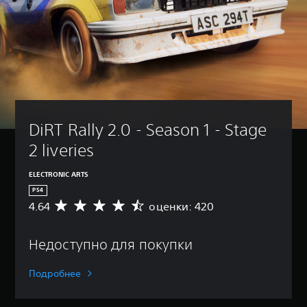
DiRT Rally 2.0 - Season 1 - Stage 
2 liveries
ELECTRONIC ARTS
PS4
4.64
оценки: 420
С
р
е
Недоступно для покупки
д
н
я
Подробнее
я
о
ц