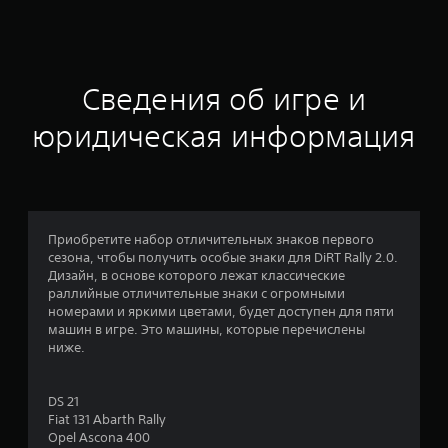
ц
е
н
Сведения об игре и
к
юридическая информация
а
:
4
Приобретите набор отличительных знаков первого
сезона, чтобы получить особые знаки для DiRT Rally 2.0.
.
Дизайн, в основе которого лежат классические
раллийные отличительные знаки с огромными
6
номерами и яркими цветами, будет доступен для пяти
машин в игре. Это машины, которые перечислены
4
ниже.
и
DS 21
з
Fiat 131 Abarth Rally
Opel Ascona 400