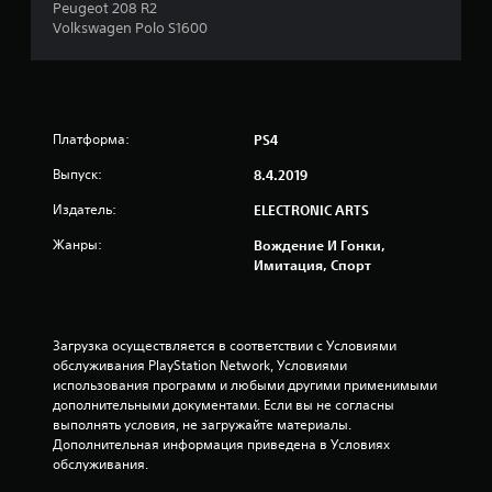
п
Peugeot 208 R2
Volkswagen Polo S1600
я
т
и
Платформа:
PS4
з
Выпуск:
8.4.2019
в
Издатель:
ELECTRONIC ARTS
Жанры:
Вождение И Гонки,
е
Имитация, Спорт
з
д
Загрузка осуществляется в соответствии с Условиями 
обслуживания PlayStation Network, Условиями 
н
использования программ и любыми другими применимыми 
дополнительными документами. Если вы не согласны 
а
выполнять условия, не загружайте материалы. 
Дополнительная информация приведена в Условиях 
о
обслуживания.