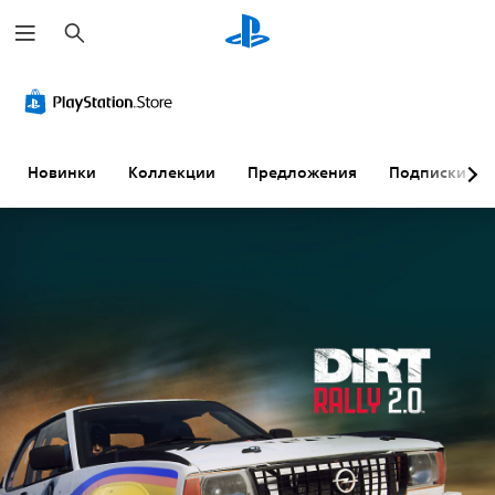
П
о
и
с
к
Новинки
Коллекции
Предложения
Подписки