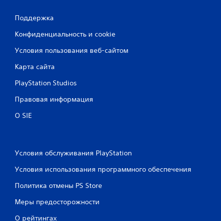
2
Поддержка
о
Конфиденциальность и cookie
ц
Условия пользования веб-сайтом
Карта сайта
е
PlayStation Studios
н
Правовая информация
о
О SIE
к
Условия обслуживания PlayStation
Условия использования программного обеспечения
Политика отмены PS Store
Меры предосторожности
О рейтингах