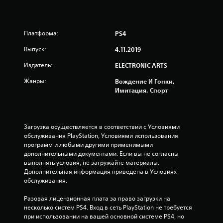
5
и
Платформа:
PS4
з
Выпуск:
4.11.2019
п
Издатель:
ELECTRONIC ARTS
я
Жанры:
Вождение И Гонки,
т
Имитация, Спорт
и
з
Загрузка осуществляется в соответствии с Условиями 
обслуживания PlayStation, Условиями использования 
программ и любыми другими применимыми 
в
дополнительными документами. Если вы не согласны 
выполнять условия, не загружайте материалы. 
е
Дополнительная информация приведена в Условиях 
обслуживания.
з
Разовая лицензионная плата за право загрузки на 
д
несколько систем PS4. Вход в сеть PlayStation не требуется 
при использовании на вашей основной системе PS4, но 
н