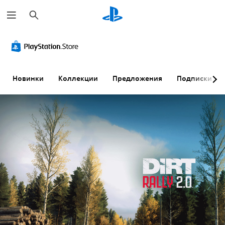
П
о
и
с
к
Новинки
Коллекции
Предложения
Подписки