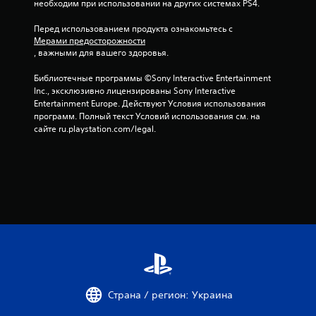
необходим при использовании на других системах PS4.
а
Перед использованием продукта ознакомьтесь с 
Мерами предосторожности
о
, важными для вашего здоровья.
с
Библиотечные программы ©Sony Interactive Entertainment 
Inc., эксклюзивно лицензированы Sony Interactive 
н
Entertainment Europe. Действуют Условия использования 
программ. Полный текст Условий использования см. на 
о
сайте ru.playstation.com/legal.
в
а
н
и
и
9
Страна / регион: Украина
5