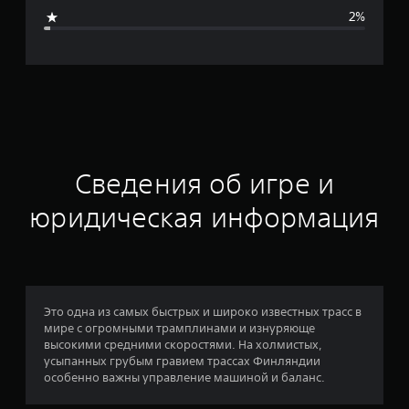
я
2%
я
о
ц
е
н
Сведения об игре и
к
юридическая информация
а
:
4
Это одна из самых быстрых и широко известных трасс в
мире с огромными трамплинами и изнуряюще
.
высокими средними скоростями. На холмистых,
усыпанных грубым гравием трассах Финляндии
4
особенно важны управление машиной и баланс.