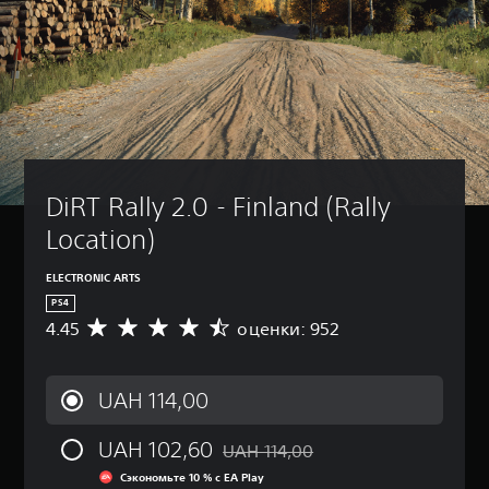
DiRT Rally 2.0 - Finland (Rally 
Location)
ELECTRONIC ARTS
PS4
4.45
оценки: 952
С
р
е
д
UAH 114,00
н
я
UAH 102,60
я
UAH 114,00
Скидка с исходной цены UAH 114,0
о
Сэкономьте 10 % с EA Play
ц