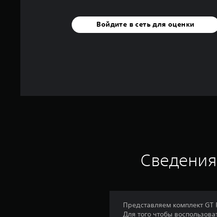
к
Войдите в сеть для оценки
Сведения
Представляем комплект GT R
Для того чтобы воспользова