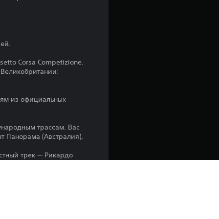
а
:
4
рей.
.
setto Corsa Competizione.
а Великобритании:
4
илям из официальных
7
и
дународным трассам. Вас
нт Панорама (Австралия).
з
естный трек — Рикардо
п
я
й трек — Ред Булл Ринг.
т