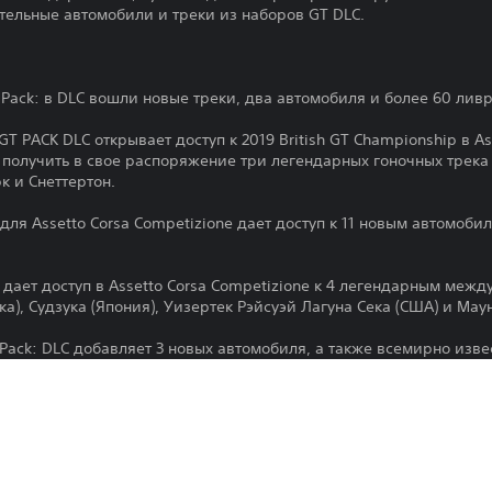
тельные автомобили и треки из наборов GT DLC.
 Pack: в DLC вошли новые треки, два автомобиля и более 60 лив
 GT PACK DLC открывает доступ к 2019 British GT Championship в As
 получить в свое распоряжение три легендарных гоночных трек
к и Снеттертон.
 для Assetto Corsa Competizione дает доступ к 11 новым автомоб
k: дает доступ в Assetto Corsa Competizione к 4 легендарным меж
), Судзука (Япония), Уизертек Рэйсуэй Лагуна Сека (США) и Мау
 Pack: DLC добавляет 3 новых автомобиля, а также всемирно изв
T2 добавляет 6 новых автомобилей GT2 и легендарный европейски