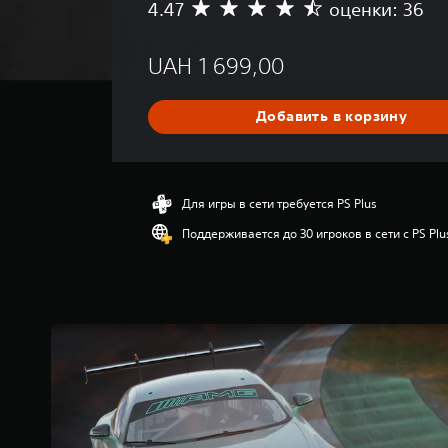
4.47
оценки: 36
С
р
е
UAH 1 699,00
д
н
я
Добавить в корзину
я
о
ц
е
н
Для игры в сети требуется PS Plus
к
Поддерживается до 30 игроков в сети с PS Plu
а
:
4
.
4
7
и
з
п
я
т
и