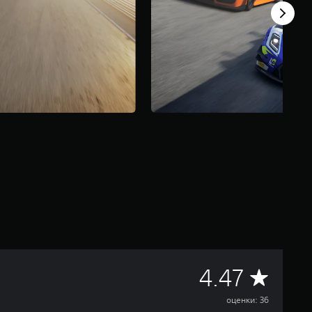
С
4.47
р
оценки: 36