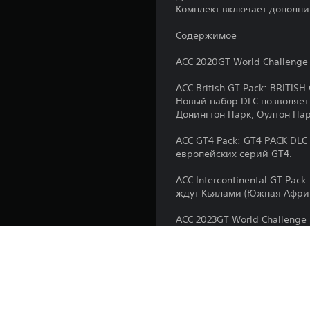
Комплект включает дополни
Содержимое
ACC 2020GT World Challenge
ACC British GT Pack: BRITISH
Новый набор DLC позволяет
Донингтон Парк, Оултон Пар
ACC GT4 Pack: GT4 PACK DLC
европейских серий GT4.
ACC Intercontinental GT Pac
ждут Кьялами (Южная Африка
ACC 2023GT World Challenge
Тормо в Валенсии.
ACC GT2 Pack: этот набор G