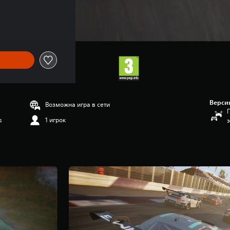
Верси
Возможна игра в сети
s
1 игрок