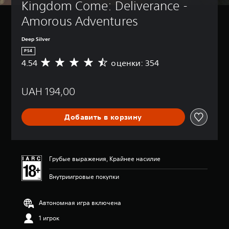
Kingdom Come: Deliverance - 
Amorous Adventures
Deep Silver
PS4
4.54
оценки: 354
С
р
е
UAH 194,00
д
н
я
Добавить в корзину
я
о
ц
е
н
Грубые выражения, Крайнее насилие
к
а
Внутриигровые покупки
:
4
.
Автономная игра включена
5
1 игрок
4
и