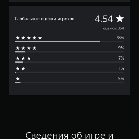
о
ц
е
С
4.54
н
Глобальные оценки игроков
о
р
оценки: 354
к
78%
е
9%
д
7%
н
1%
я
5%
я
о
ц
е
н
Сведения об игре и