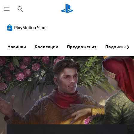
П
о
и
с
к
Новинки
Коллекции
Предложения
Подписки