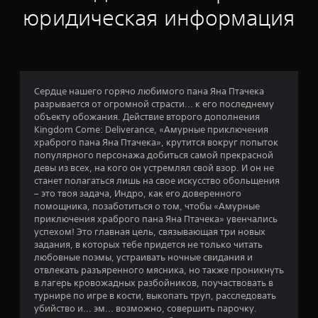
к
юридическая информация
а
:
4
Сердце нашего горячо любимого пана Яна Птачека
разрывается от огромной страсти... к его последнему
.
объекту обожания. Действие второго дополнения
Kingdom Come: Deliverance, «Амурные приключения
5
храброго пана Яна Птачека», крутится вокруг попыток
популярного персонажа добиться самой прекрасной
4
девы из всех, на кого он устремлял свой взор. И он не
станет полагаться лишь на свое искусство обольщения
и
– это твоя задача, Индро, как его доверенного
помощника, позаботиться о том, чтобы «Амурные
з
приключения храброго пана Яна Птачека» увенчались
успехом! Это главная цель, связывающая три новых
п
задания, в которых тебе придется не только читать
любовные поэмы, устраивать ночные свидания и
я
отвлекать разъяренного мясника, но также проникнуть
в лагерь кровожадных разбойников, поучаствовать в
т
турнире по игре в кости, выкопать труп, расследовать
убийство и... эм... возможно, совершить парочку.