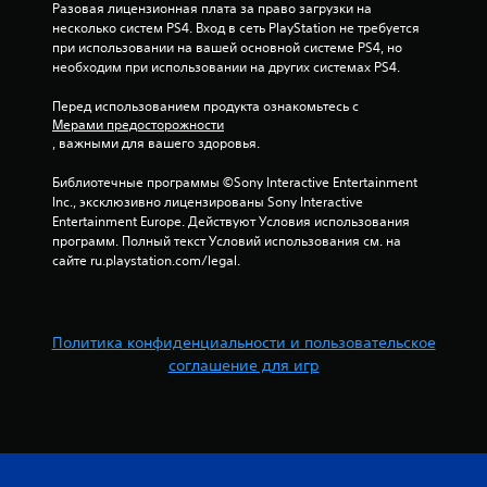
в
Разовая лицензионная плата за право загрузки на 
несколько систем PS4. Вход в сеть PlayStation не требуется 
а
при использовании на вашей основной системе PS4, но 
необходим при использовании на других системах PS4.
н
Перед использованием продукта ознакомьтесь с 
и
Мерами предосторожности
, важными для вашего здоровья.
и
Библиотечные программы ©Sony Interactive Entertainment 
3
Inc., эксклюзивно лицензированы Sony Interactive 
Entertainment Europe. Действуют Условия использования 
программ. Полный текст Условий использования см. на 
5
сайте ru.playstation.com/legal.
4
о
Политика конфиденциальности и пользовательское
ц
соглашение для игр
е
н