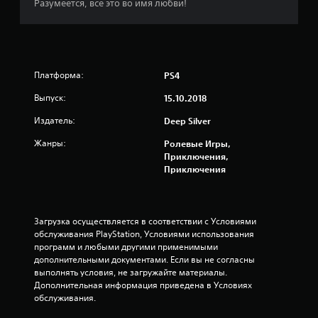
и
Разумеется, все это во имя любви!
з
в
Платформа:
PS4
е
Выпуск:
15.10.2018
з
Издатель:
Deep Silver
д
Жанры:
Ролевые Игры,
Приключения,
н
Приключения
а
о
Загрузка осуществляется в соответствии с Условиями 
обслуживания PlayStation, Условиями использования 
с
программ и любыми другими применимыми 
дополнительными документами. Если вы не согласны 
н
выполнять условия, не загружайте материалы. 
Дополнительная информация приведена в Условиях 
о
обслуживания.