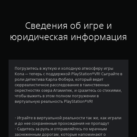
ц
е
н
Сведения об игре и
к
юридическая информация
а
:
3
Погрузитесь в жуткую и холодную атмосферу игры
Kona — теперь с поддержкой PlayStation®VR! Сыграйте в
.
роли детектива Карла Фобера, который ведет
сюрреалистичное расследование в таинственных
8
окрестностях озера Атамипек, и сразитесь со стихиями,
чтобы выжить в этом полном погружении в
1
виртуальную реальность PlayStation®VR!
и
- Играйте в виртуальной реальности так же, как играли
з
и до нее сохраненные прохождения не пропадут
- Садитесь за руль и отправляйтесь по мрачным
п
заснеженным дорогам, которые напоминают о