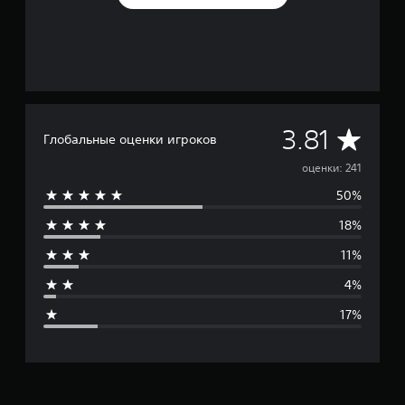
С
3.81
Глобальные оценки игроков
р
оценки: 241
50%
е
18%
д
11%
н
4%
я
17%
я
о