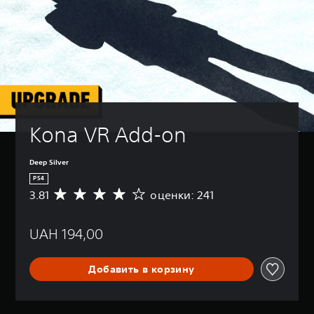
Kona VR Add-on
Deep Silver
PS4
3.81
оценки: 241
С
р
е
UAH 194,00
д
н
я
Добавить в корзину
я
о
ц
е