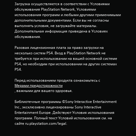
Загрузка осуществляется в соответствии с Условиями 
н
обслуживания PlayStation Network, Условиями 
использования программ и любыми другими применимыми 
о
дополнительными документами. Если вы не согласны 
выполнять условия, не загружайте материалы. 
в
Дополнительная информация приведена в Условиях 
обслуживания.
а
Разовая лицензионная плата за право загрузки на 
н
несколько систем PS4. Вход в PlayStation Network не 
требуется при использовании на вашей основной системе 
и
PS4, но необходим при использовании на других системах 
PS4.
и
Перед использованием продукта ознакомьтесь с 
2
Мерами предосторожности
, важными для вашего здоровья.
4
Библиотечные программы ©Sony Interactive Entertainment 
Inc., эксклюзивно лицензированы Sony Interactive 
1
Entertainment Europe. Действуют Условия использования 
программ. Полный текст Условий использования см. на 
о
сайте ru.playstation.com/legal.
ц