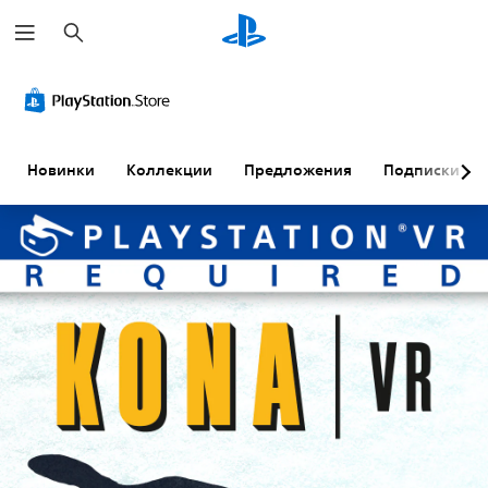
П
о
и
с
к
Новинки
Коллекции
Предложения
Подписки