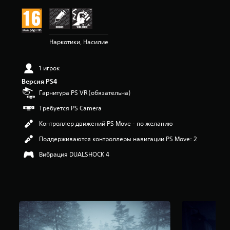
н
к
а
:
Наркотики, Насилие
3
.
8
1 игрок
1
и
Версия PS4
з
Гарнитура PS VR (обязательна)
п
я
Требуется PS Camera
т
Контроллер движений PS Move - по желанию
и
з
Поддерживаются контроллеры навигации PS Move: 2
в
е
Вибрация DUALSHOCK 4
з
д
н
а
о
с
н
о