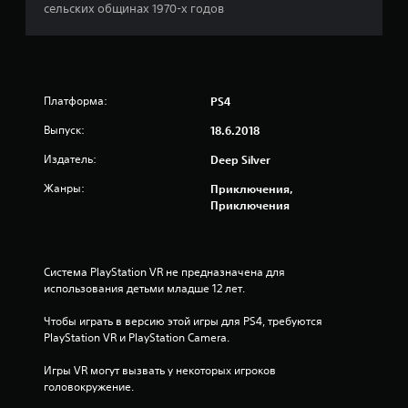
сельских общинах 1970-х годов
я
т
и
Платформа:
PS4
з
Выпуск:
18.6.2018
в
Издатель:
Deep Silver
Жанры:
Приключения,
е
Приключения
з
д
Система PlayStation VR не предназначена для 
использования детьми младше 12 лет.
н
Чтобы играть в версию этой игры для PS4, требуются 
а
PlayStation VR и PlayStation Camera.
о
Игры VR могут вызвать у некоторых игроков 
головокружение.
с