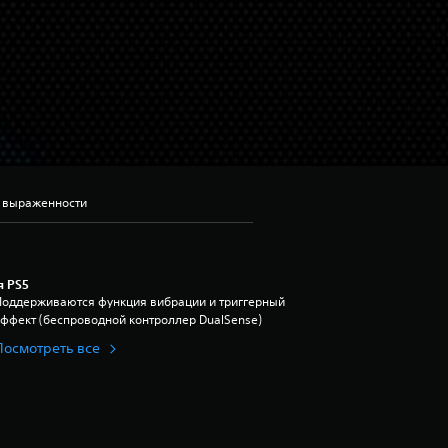
ь выраженности
я PS5
Поддерживаются функция вибрации и триггерный
эффект (беспроводной контроллер DualSense)
Посмотреть все