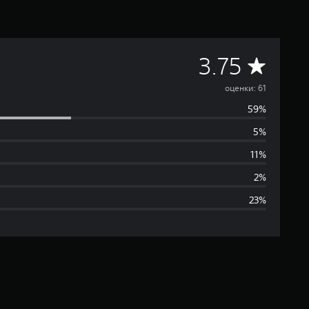
С
3.75
р
оценки: 61
59%
е
5%
д
11%
н
2%
23%
я
я
о
ц