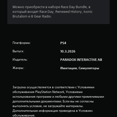
з
Можно приобрести в наборе Race Day Bundle, в
который входят Race Day, Renewed History, Iconic
п
Brutalism и 8 Gear Radio.
я
т
Платформа:
PS4
и
Выпуск:
10.3.2026
з
Издатель:
PARADOX INTERACTIVE AB
в
Жанры:
Имитация, Симуляторы
е
з
Загрузка осуществляется в соответствии с Условиями 
обслуживания PlayStation Network, Условиями 
д
использования программ и любыми другими применимыми 
дополнительными документами. Если вы не согласны 
н
выполнять условия, не загружайте материалы. 
Дополнительная информация приведена в Условиях 
а
обслуживания.