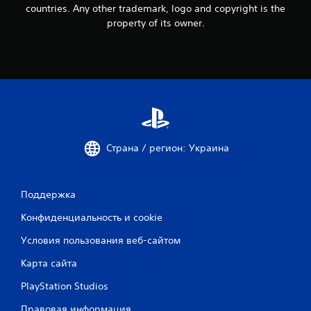
countries. Any other trademark, logo and copyright is the
е
property of its owner.
н
о
к
Страна / регион: Украина
Поддержка
Конфиденциальность и cookie
Условия пользования веб-сайтом
Карта сайта
PlayStation Studios
Правовая информация