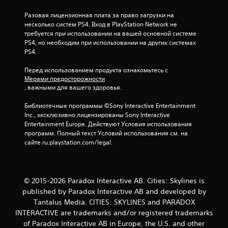
о
Разовая лицензионная плата за право загрузки на 
несколько систем PS4. Вход в PlayStation Network не 
с
требуется при использовании на вашей основной системе 
PS4, но необходим при использовании на других системах 
н
PS4.
о
Перед использованием продукта ознакомьтесь с 
Мерами предосторожности
в
, важными для вашего здоровья.
а
Библиотечные программы ©Sony Interactive Entertainment 
Inc., эксклюзивно лицензированы Sony Interactive 
н
Entertainment Europe. Действуют Условия использования 
программ. Полный текст Условий использования см. на 
и
сайте ru.playstation.com/legal.
и
4
© 2015-2026 Paradox Interactive AB. Cities: Skylines is
published by Paradox Interactive AB and developed by
о
Tantalus Media. CITIES: SKYLINES and PARADOX
INTERACTIVE are trademarks and/or registered trademarks
ц
of Paradox Interactive AB in Europe, the U.S. and other