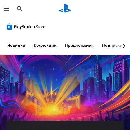
П
о
и
с
к
Новинки
Коллекции
Предложения
Подписки