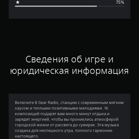
75%
я
о
ц
е
н
Сведения об игре и
к
юридическая информация
а
:
1
Включите 8 Gear Radio, станцию с современным мягким
хаусом и теплыми позитивными мелодиями. 16
.
композиций подарят вам много минут отдыха и
зарядят энергией, чтобы вы прониклись атмосферой
5
городской жизни от рассвета до сумерек. Эта музыка
создана для неспешного утра, полного гармонии
и
настоящего.