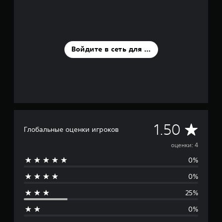
н
о
к
Войдите в сеть для оценки
С
1.50
Глобальные оценки игроков
р
оценки: 4
0%
е
0%
д
25%
н
0%
я