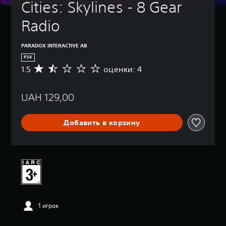
Cities: Skylines - 8 Gear 
Radio
PARADOX INTERACTIVE AB
PS4
1.5
оценки: 4
С
р
е
UAH 129,00
д
н
я
Добавить в корзину
я
о
ц
е
н
к
а
:
1
1 игрок
.
5
и