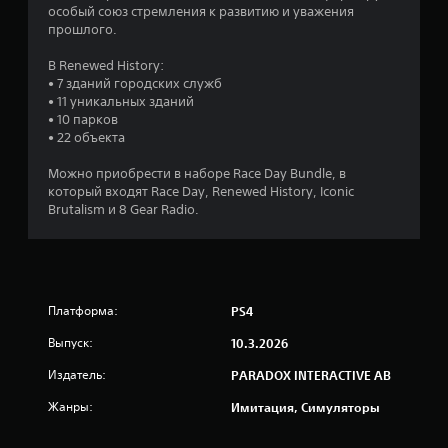
особый союз стремления к развитию и уважения
я
прошлого.
т
В Renewed History:
• 7 зданий городских служб
и
• 11 уникальных зданий
• 10 парков
з
• 22 объекта
в
Можно приобрести в наборе Race Day Bundle, в
который входят Race Day, Renewed History, Iconic
е
Brutalism и 8 Gear Radio.
з
д
Платформа:
PS4
н
Выпуск:
10.3.2026
а
Издатель:
PARADOX INTERACTIVE AB
о
Жанры:
Имитация, Симуляторы
с