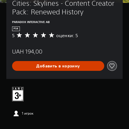
Cities: Skylines - Content Creator 
Pack: Renewed History
PARADOX INTERACTIVE AB
PS4
5
оценки: 5
С
р
е
UAH 194,00
д
н
я
Добавить в корзину
я
о
ц
е
н
к
а
:
5
1 игрок
и
з
п
я