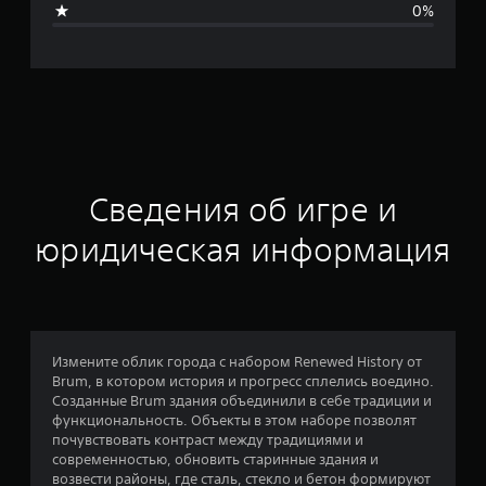
0%
я
о
ц
е
н
Сведения об игре и
к
юридическая информация
а
:
5
Измените облик города с набором Renewed History от
Brum, в котором история и прогресс сплелись воедино.
и
Созданные Brum здания объединили в себе традиции и
функциональность. Объекты в этом наборе позволят
з
почувствовать контраст между традициями и
современностью, обновить старинные здания и
п
возвести районы, где сталь, стекло и бетон формируют