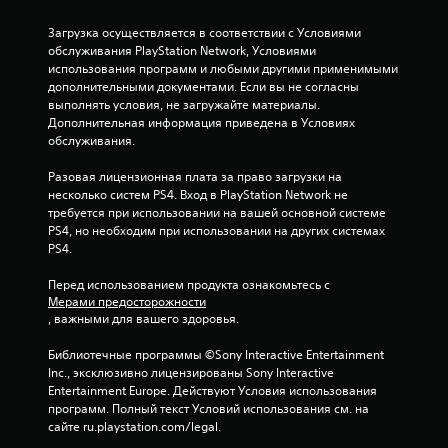
н
Загрузка осуществляется в соответствии с Условиями 
обслуживания PlayStation Network, Условиями 
о
использования программ и любыми другими применимыми 
дополнительными документами. Если вы не согласны 
в
выполнять условия, не загружайте материалы. 
Дополнительная информация приведена в Условиях 
а
обслуживания.
н
Разовая лицензионная плата за право загрузки на 
несколько систем PS4. Вход в PlayStation Network не 
и
требуется при использовании на вашей основной системе 
PS4, но необходим при использовании на других системах 
и
PS4.
5
Перед использованием продукта ознакомьтесь с 
Мерами предосторожности
о
, важными для вашего здоровья.
ц
Библиотечные программы ©Sony Interactive Entertainment 
Inc., эксклюзивно лицензированы Sony Interactive 
е
Entertainment Europe. Действуют Условия использования 
программ. Полный текст Условий использования см. на 
сайте ru.playstation.com/legal.
н