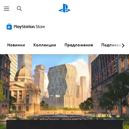
П
о
и
с
к
Новинки
Коллекции
Предложения
Подписки