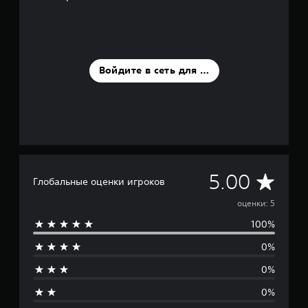
к
Войдите в сеть для оценки
С
5.00
Глобальные оценки игроков
р
оценки: 5
100%
е
0%
д
0%
н
0%
я