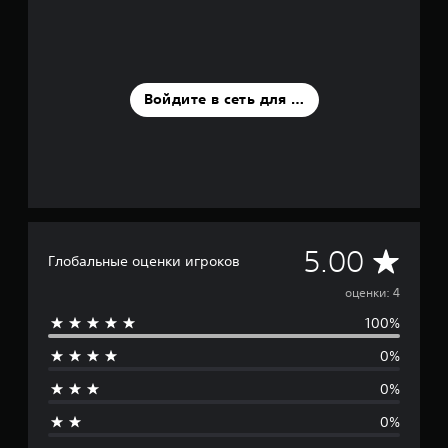
к
Войдите в сеть для оценки
С
5.00
Глобальные оценки игроков
р
оценки: 4
100%
е
0%
д
0%
н
0%
я