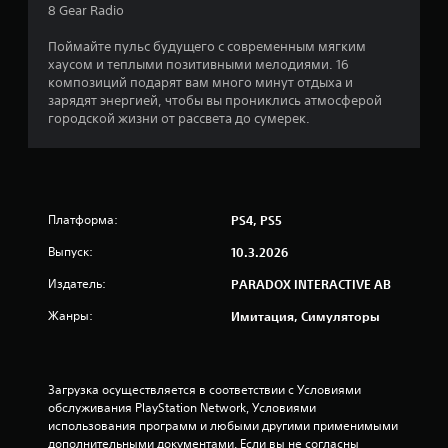
8 Gear Radio
н
Поймайте пульс будущего с современным мягким
о
хаусом и теплыми позитивными мелодиями. 16
композиций подарят вам много минут отдыха и
в
зарядят энергией, чтобы вы прониклись атмосферой
городской жизни от рассвета до сумерек.
а
н
и
Платформа:
PS4, PS5
и
Выпуск:
10.3.2026
4
Издатель:
PARADOX INTERACTIVE AB
о
Жанры:
Имитация, Симуляторы
ц
е
Загрузка осуществляется в соответствии с Условиями 
обслуживания PlayStation Network, Условиями 
н
использования программ и любыми другими применимыми 
дополнительными документами. Если вы не согласны 