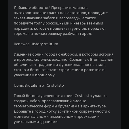
я
Добавьте оборотов! Превратите улицы в
высокооктановые трассы для автогонок, проводите
т
захватывающие забеги и велозаезды, а также
порадуйте толпу роскошными и незабываемыми
и
парадами, которые привлекут туристов, порадуют
горожан и по-настоящему разбудят город.
з
Renewed History от Brum
в
Измените облик города с набором, в котором история
е
и прогресс сплелись воедино. Созданные Brum здания
объединяют традиции и функциональность; сталь,
стекло и бетон сочетают стремление к развитию и
з
уважение к прошлому.
д
Iconic Brutalism от Cristolisto
н
Голый бетон и уверенные линии. Cristolisto удалось
создать набор, прославляющий смелые
а
геометрические формы брутализма в архитектуре.
Добавьте в город нотку аскетичной современности с
о
монументальными инженерными проектами и
уникальными зданиями.
с