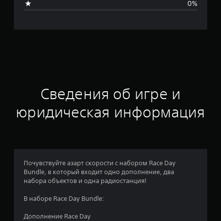
0%
я
о
ц
е
н
Сведения об игре и
к
юридическая информация
а
:
5
Почувствуйте азарт скорости с набором Race Day
Bundle, в который входит одно дополнение, два
и
набора объектов и одна радиостанция!
з
В наборе Race Day Bundle:
п
Дополнение Race Day