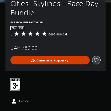
Cities: Skylines - Race Day 
Bundle
PARADOX INTERACTIVE AB
PS4
PS5
5
оценки: 4
С
р
е
UAH 789,00
д
н
я
Добавить в корзину
я
о
ц
е
н
к
а
:
5
1 игрок
и
з
п