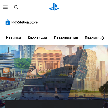
П
о
и
с
к
Новинки
Коллекции
Предложения
Подписки