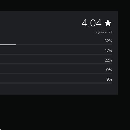
С
4.04
р
оценки: 23
52%
е
17%
д
22%
н
0%
9%
я
я
о
ц