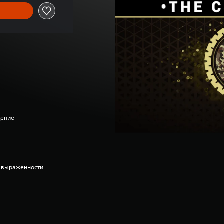
s
дение
ь выраженности