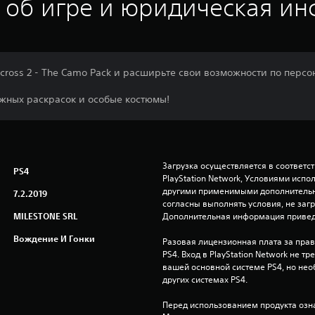
 об игре и юридическая и
rcross 2 - The Camo Pack и расширьте свои возможности по перс
жных раскрасок и особые костюмы!
Загрузка осуществляется в соответс
PS4
PlayStation Network, Условиями исп
другими применимыми дополнительны
7.2.2019
согласны выполнять условия, не заг
MILESTONE SRL
Дополнительная информация привед
Вождение И Гонки
Разовая лицензионная плата за право
PS4. Вход в PlayStation Network не тр
вашей основной системе PS4, но нео
других системах PS4.
Перед использованием продукта озна