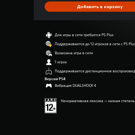
я
Добавить в корзину
я
о
ц
е
н
Для игры в сети требуется PS Plus
к
а
Поддерживается до 12 игроков в сети с PS Plu
:
Возможна игра в сети
4
.
1 игрок
0
Поддерживается дистанционное воспроизве
4
и
Версия PS4
з
Вибрация DUALSHOCK 4
п
я
т
Ненормативная лексика — низкая степен
и
з
в
е
з
д