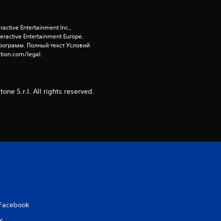
п
я
tive Entertainment Inc., 
active Entertainment Europe. 
ограмм. Полный текст Условий 
т
tion.com/legal.
и
з
e S.r.l. All rights reserved.
в
е
з
д
н
Facebook
а