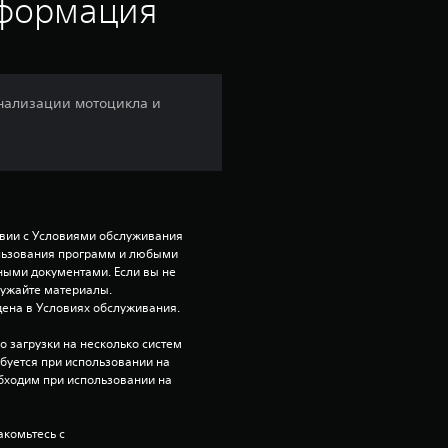
е
нформация
н
к
онализации мотоцикла и
а
:
4
твии с Условиями обслуживания 
.
ользования программ и любыми 
ми документами. Если вы не 
ружайте материалы. 
0
ена в Условиях обслуживания.
4
 загрузки на несколько систем 
ебуется при использовании на 
и
бходим при использовании на 
з
комьтесь с 