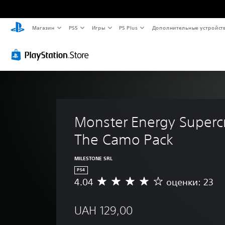
Магазин
PS5
Игры
PS Plus
Дополнительные устройст
Monster Energy Supercr
The Camo Pack
MILESTONE SRL
PS4
4.04
оценки: 23
С
р
е
UAH 129,00
д
н