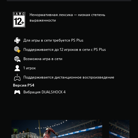
е
н
Ненормативная лексика — низкая степень
к
выраженности
а
:
4
.
Для игры в сети требуется PS Plus
4
9
Поддерживается до 12 игроков в сети с PS Plus
и
Возможна игра в сети
з
п
1 игрок
я
т
Поддерживается дистанционное воспроизведение
и
Версия PS4
з
Вибрация DUALSHOCK 4
в
е
з
д
н
а
о
с
н