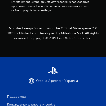
с
Entertainment Europe. Действуют Условия использования 
программ. Полный текст Условий использования см. на 
н
сайте ru.playstation.com/legal.
о
в
Monster Energy Supercross - The Official Videogame 2 ©
2019 Published and Developed by Milestone S.r.l. All rights
а
reserved. Copyright © 2019 Feld Motor Sports, Inc.
н
и
и
4
3
Страна / регион: Украина
о
ц
Поддержка
Конфиденциальность и cookie