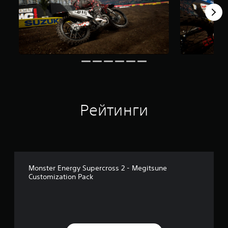
о
в
а
н
и
и
4
3
о
ц
е
Рейтинги
н
о
к
Monster Energy Supercross 2 - Megitsune
Customization Pack