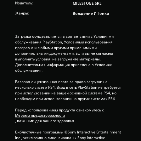
п
Издатель:
MILESTONE SRL
я
Жанры:
Вождение И Гонки
т
и
Загрузка осуществляется в соответствии с Условиями 
обслуживания PlayStation, Условиями использования 
з
программ и любыми другими применимыми 
дополнительными документами. Если вы не согласны 
выполнять условия, не загружайте материалы. 
в
Дополнительная информация приведена в Условиях 
обслуживания.
е
Разовая лицензионная плата за право загрузки на 
з
несколько систем PS4. Вход в сеть PlayStation не требуется 
при использовании на вашей основной системе PS4, но 
д
необходим при использовании на других системах PS4.
н
Перед использованием продукта ознакомьтесь с 
Мерами предосторожности
а
, важными для вашего здоровья.
о
Библиотечные программы ©Sony Interactive Entertainment 
Inc., эксклюзивно лицензированы Sony Interactive 