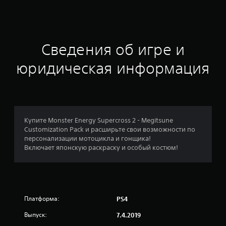
ц
е
н
Сведения об игре и
к
юридическая информация
а
:
4
Купите Monster Energy Supercross 2 - Megitsune
Customization Pack и расширьте свои возможности по
.
персонализации мотоцикла и гонщика!
Включает японскую раскраску и особый костюм!
4
9
и
Платформа:
PS4
з
Выпуск:
7.4.2019