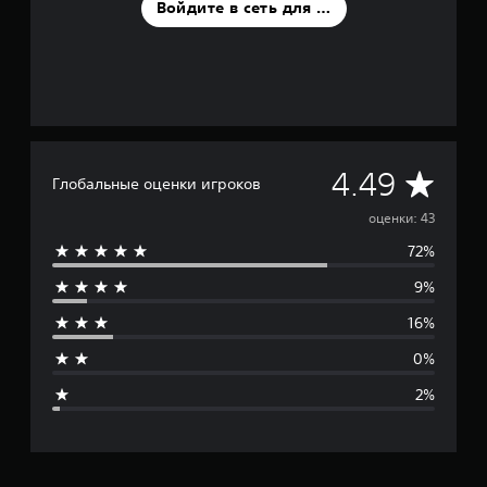
Войдите в сеть для оценки
С
4.49
Глобальные оценки игроков
р
оценки: 43
72%
е
9%
д
16%
н
0%
я
2%
я
о