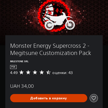
Monster Energy Supercross 2 - 
Megitsune Customization Pack
MILESTONE SRL
PS4
4.49
оценки: 43
С
р
е
UAH 34,00
д
н
я
Добавить в корзину
я
о
ц