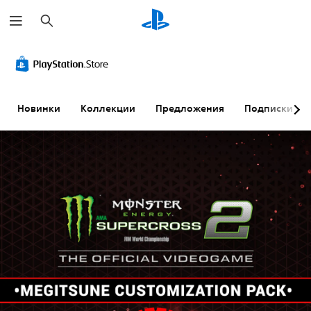
П
о
и
с
к
Новинки
Коллекции
Предложения
Подписки