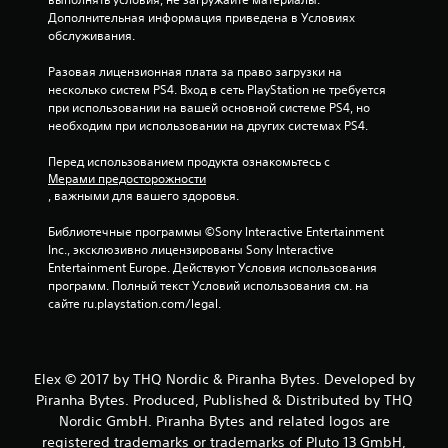
4
Дополнительная информация приведена в Условиях 
обслуживания.
6
Разовая лицензионная плата за право загрузки на 
7
несколько систем PS4. Вход в сеть PlayStation не требуется 
при использовании на вашей основной системе PS4, но 
7
необходим при использовании на других системах PS4.
о
Перед использованием продукта ознакомьтесь с 
Мерами предосторожности
ц
, важными для вашего здоровья.
е
Библиотечные программы ©Sony Interactive Entertainment 
Inc., эксклюзивно лицензированы Sony Interactive 
н
Entertainment Europe. Действуют Условия использования 
программ. Полный текст Условий использования см. на 
о
сайте ru.playstation.com/legal.
к
Elex © 2017 by THQ Nordic & Piranha Bytes. Developed by
Piranha Bytes. Produced, Published & Distributed by THQ
Nordic GmbH. Piranha Bytes and related logos are
registered trademarks or trademarks of Pluto 13 GmbH,