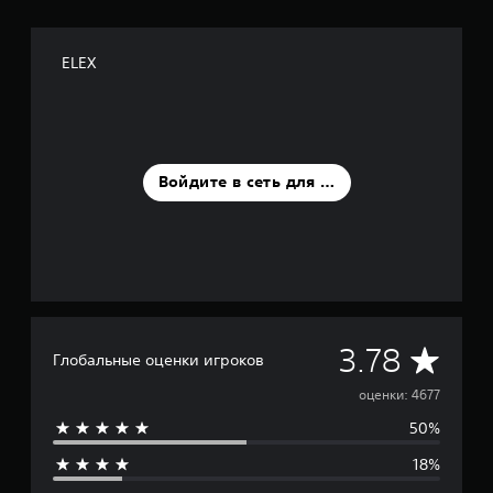
с
.
о
ELEX
ц
е
н
о
к
Войдите в сеть для оценки
С
3.78
Глобальные оценки игроков
р
оценки: 4677
50%
е
18%
д