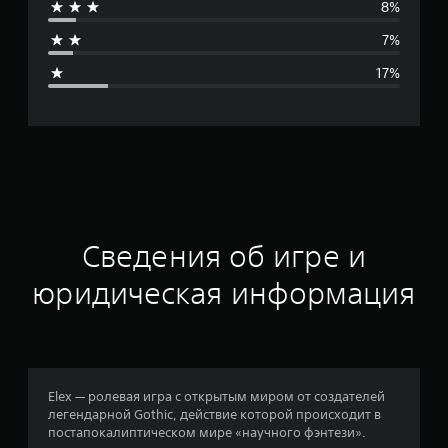
8%
н
7%
я
17%
я
о
ц
е
н
Сведения об игре и
к
юридическая информация
а
:
3
Elex — ролевая игра с открытым миром от создателей
легендарной Gothic, действие которой происходит в
.
постапокалиптическом мире «научного фэнтези».