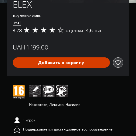
ELEX
THQ NORDIC GMBH
PS4
3.78
оценки: 4,6 тыс.
С
р
е
UAH 1 199,00
д
н
я
Добавить в корзину
я
о
ц
е
н
к
а
:
Наркотики, Лексика, Насилие
3
.
7
1 игрок
8
и
Поддерживается дистанционное воспроизведение
з