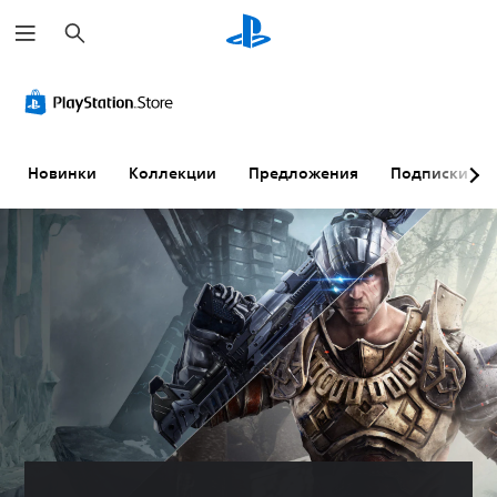
П
о
и
с
к
Новинки
Коллекции
Предложения
Подписки