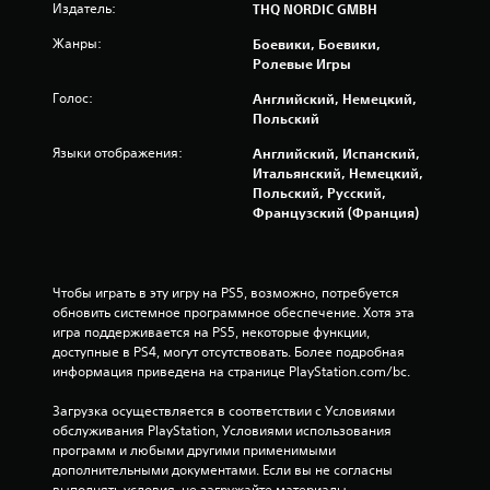
Издатель:
THQ NORDIC GMBH
д
Жанры:
Боевики, Боевики,
н
Ролевые Игры
а
Голос:
Английский, Немецкий,
Польский
о
Языки отображения:
Английский, Испанский,
с
Итальянский, Немецкий,
Польский, Русский,
н
Французский (Франция)
о
Чтобы играть в эту игру на PS5, возможно, потребуется 
в
обновить системное программное обеспечение. Хотя эта 
игра поддерживается на PS5, некоторые функции, 
а
доступные в PS4, могут отсутствовать. Более подробная 
информация приведена на странице PlayStation.com/bc.
н
Загрузка осуществляется в соответствии с Условиями 
и
обслуживания PlayStation, Условиями использования 
программ и любыми другими применимыми 
и
дополнительными документами. Если вы не согласны 
выполнять условия, не загружайте материалы. 