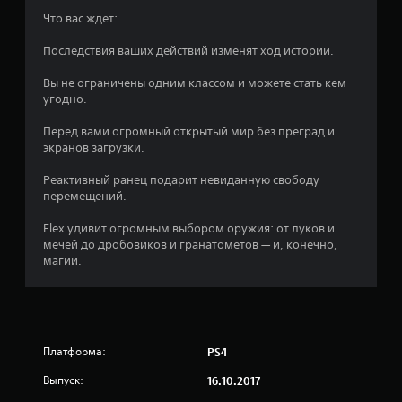
7
Что вас ждет:
8
Последствия ваших действий изменят ход истории.
и
Вы не ограничены одним классом и можете стать кем
угодно.
з
Перед вами огромный открытый мир без преград и
п
экранов загрузки.
я
Реактивный ранец подарит невиданную свободу
перемещений.
т
Elex удивит огромным выбором оружия: от луков и
и
мечей до дробовиков и гранатометов — и, конечно,
магии.
з
в
е
Платформа:
PS4
з
Выпуск:
16.10.2017