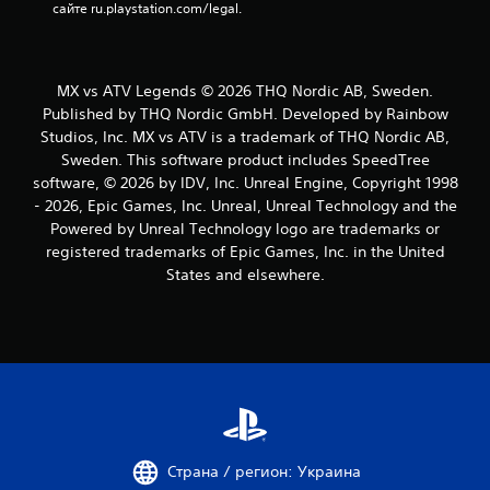
3
сайте ru.playstation.com/legal.
о
ц
MX vs ATV Legends © 2026 THQ Nordic AB, Sweden.
Published by THQ Nordic GmbH. Developed by Rainbow
е
Studios, Inc. MX vs ATV is a trademark of THQ Nordic AB,
Sweden. This software product includes SpeedTree
н
software, © 2026 by IDV, Inc. Unreal Engine, Copyright 1998
- 2026, Epic Games, Inc. Unreal, Unreal Technology and the
о
Powered by Unreal Technology logo are trademarks or
к
registered trademarks of Epic Games, Inc. in the United
States and elsewhere.
Страна / регион: Украина