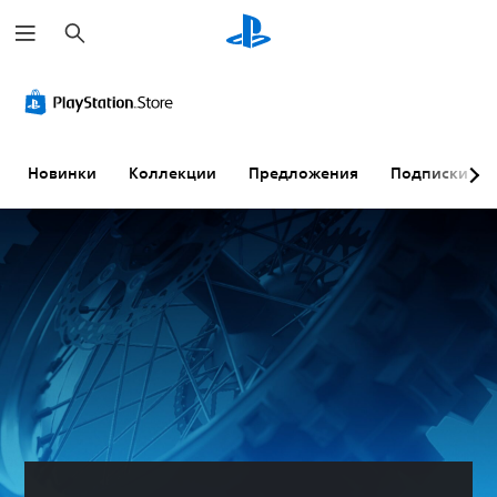
П
о
и
с
к
Новинки
Коллекции
Предложения
Подписки