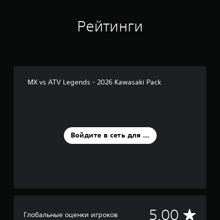
к
Рейтинги
MX vs ATV Legends - 2026 Kawasaki Pack
Войдите в сеть для оценки
С
5.00
Глобальные оценки игроков