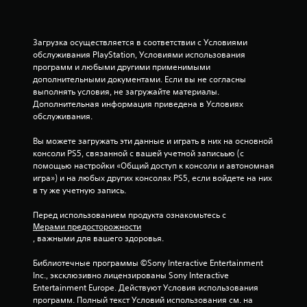
д
н
Загрузка осуществляется в соответствии с Условиями 
обслуживания PlayStation, Условиями использования 
а
программ и любыми другими применимыми 
дополнительными документами. Если вы не согласны 
о
выполнять условия, не загружайте материалы. 
Дополнительная информация приведена в Условиях 
с
обслуживания.
н
Вы можете загружать эти данные и играть в них на основной 
консоли PS5, связанной с вашей учетной записьью (с 
о
помощью настройки «Общий доступ к консоли и автономная 
игра») и на любых других консолях PS5, если войдете на них 
в
в ту же учетную запись.
а
Перед использованием продукта ознакомьтесь с 
Мерами предосторожности
н
, важными для вашего здоровья.
и
Библиотечные программы ©Sony Interactive Entertainment 
Inc., эксклюзивно лицензированы Sony Interactive 
и
Entertainment Europe. Действуют Условия использования 
программ. Полный текст Условий использования см. на 