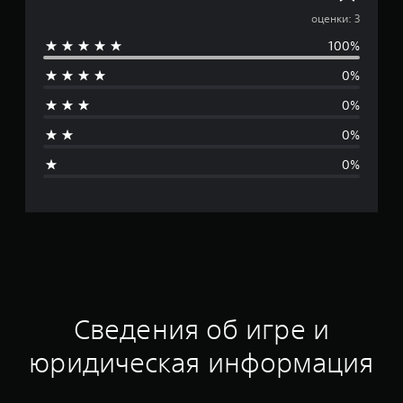
р
оценки: 3
100%
е
0%
д
0%
н
0%
я
0%
я
о
ц
е
н
Сведения об игре и
к
юридическая информация
а