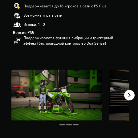
я
Поддерживается до 16 игроков в сети с PS Plus
т
Возможна игра в сети
и
з
Игроки: 1 - 2
в
е
Версия PS5
з
Поддерживаются функция вибрации и триггерный
д
эффект (беспроводной контроллер DualSense)
н
а
о
с
н
о
в
а
н
и
и
3
о
ц
е
н
о