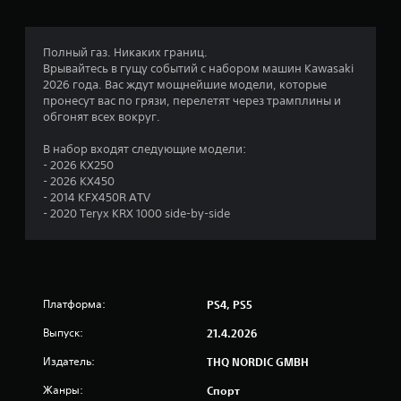
:
5
Полный газ. Никаких границ.
Врывайтесь в гущу событий с набором машин Kawasaki
и
2026 года. Вас ждут мощнейшие модели, которые
пронесут вас по грязи, перелетят через трамплины и
з
обгонят всех вокруг.
п
В набор входят следующие модели:
- 2026 KX250
я
- 2026 KX450
- 2014 KFX450R ATV
т
- 2020 Teryx KRX 1000 side-by-side
и
з
Платформа:
PS4, PS5
в
Выпуск:
21.4.2026
е
Издатель:
THQ NORDIC GMBH
з
Жанры:
Спорт