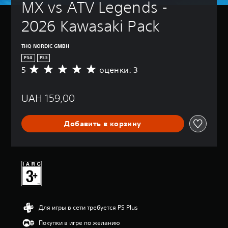
MX vs ATV Legends - 
2026 Kawasaki Pack
THQ NORDIC GMBH
PS4
PS5
5
оценки: 3
С
р
е
UAH 159,00
д
н
я
Добавить в корзину
я
о
ц
е
н
к
а
:
5
Для игры в сети требуется PS Plus
и
з
Покупки в игре по желанию
п