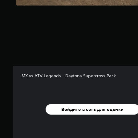
о
в
а
н
и
и
1
о
ц
е
н
о
к
MX vs ATV Legends - Daytona Supercross Pack
Войдите в сеть для оценки