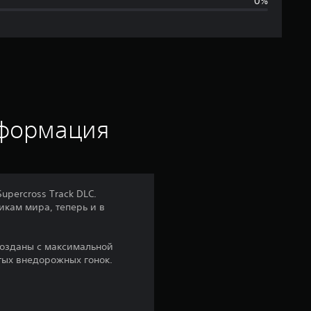
0%
я
я
о
ц
е
нформация
н
к
percross Track DLC.
кам мира, теперь и в
а
:
ссозданы с максимальной
тых внедорожных гонок.
1
и