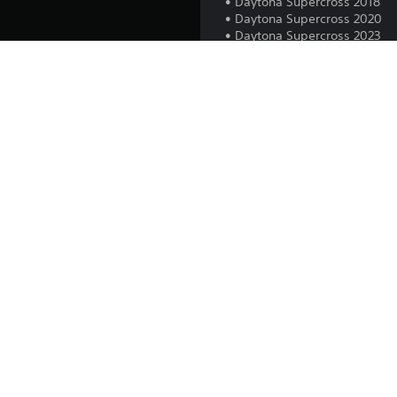
• Daytona Supercross 2018
• Daytona Supercross 2020
• Daytona Supercross 2023
• Daytona Supercross 2025
• Daytona Supercross 2026
Платформа:
Выпуск:
Издатель:
Жанры: