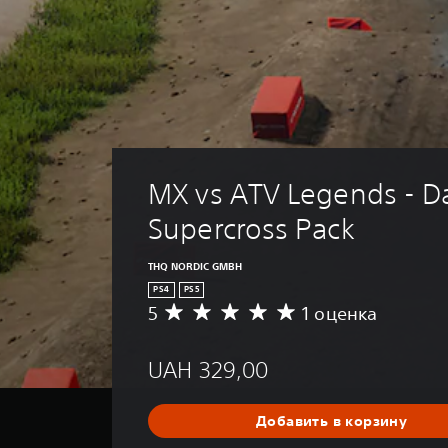
MX vs ATV Legends - D
Supercross Pack
THQ NORDIC GMBH
PS4
PS5
5
1 оценка
С
р
е
UAH 329,00
д
н
я
Добавить в корзину
я
о