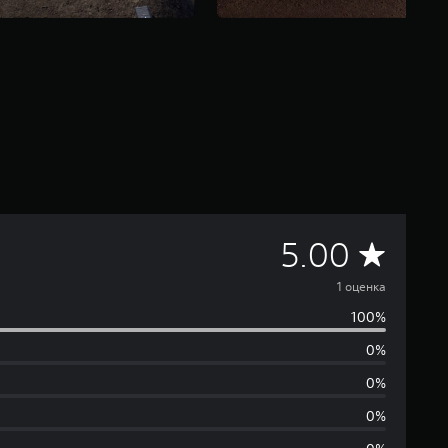
С
5.00
р
1 оценка
100%
е
0%
д
0%
н
0%