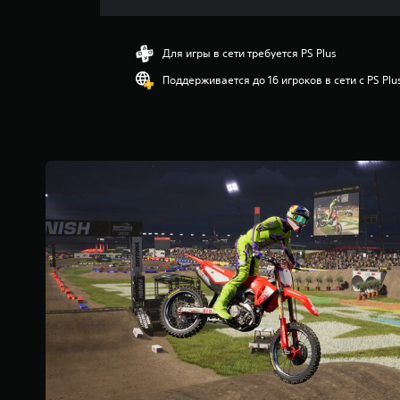
ц
е
н
Для игры в сети требуется PS Plus
к
Поддерживается до 16 игроков в сети с PS Plu
а
:
5
и
з
п
я
т
и
з
в
е
з
д
н
а
о
с
н