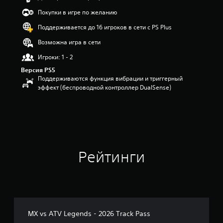
я
Покупки в игре по желанию
т
и
Поддерживается до 16 игроков в сети с PS Plus
з
Возможна игра в сети
в
е
Игроки: 1 - 2
з
д
Версия PS5
Поддерживаются функция вибрации и триггерный
н
эффект (беспроводной контроллер DualSense)
а
о
с
н
о
в
а
н
Рейтинги
и
и
1
о
ц
е
н
MX vs ATV Legends - 2026 Track Pass
о