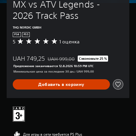
MX vs ATV Legends - 
2026 Track Pass
THQ NORDIC GMBH
PS4
PS5
5
1 оценка
С
р
е
UAH 749,25
д
UAH 999,00
Сэкономьте 25 %
Скидка с исходной цены UAH 999,00
н
Предложение заканчивается 12.8.2026 10:59 PM UTC
я
Минимальная цена за последние 30 дн.: UAH 999,00
я
о
Добавить в корзину
ц
е
н
к
а
:
5
и
з
Для игры в сети требуется PS Plus
п