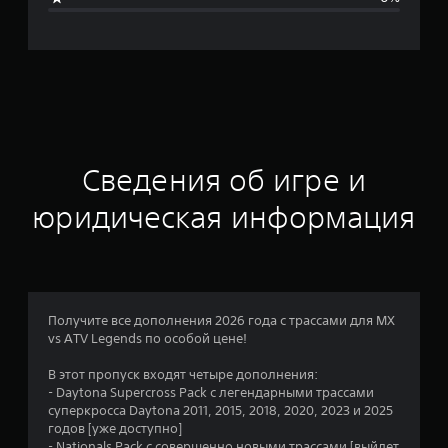
я
о
ц
е
н
Сведения об игре и
к
юридическая информация
а
:
1
Получите все дополнения 2026 года с трассами для MX
vs ATV Legends по особой цене!
и
В этот пропуск входят четыре дополнения:
з
- Daytona Supercross Pack с легендарными трассами
суперкросса Daytona 2011, 2015, 2018, 2020, 2023 и 2025
п
годов [уже доступно]
- Nationals Pack с совершенно новыми трассами [выйдет