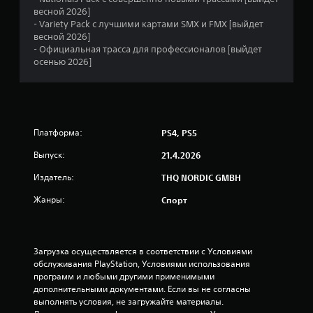
я
весной 2026]
- Variety Pack с лучшими картами SMX и FMX [выйдет
т
весной 2026]
- Официальная трасса для профессионалов [выйдет
и
осенью 2026]
з
в
Платформа:
PS4, PS5
е
Выпуск:
21.4.2026
з
Издатель:
THQ NORDIC GMBH
д
Жанры:
Спорт
н
а
Загрузка осуществляется в соответствии с Условиями 
обслуживания PlayStation, Условиями использования 
о
программ и любыми другими применимыми 
дополнительными документами. Если вы не согласны 
с
выполнять условия, не загружайте материалы. 