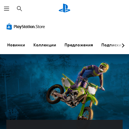
П
о
и
с
к
Новинки
Коллекции
Предложения
Подписки