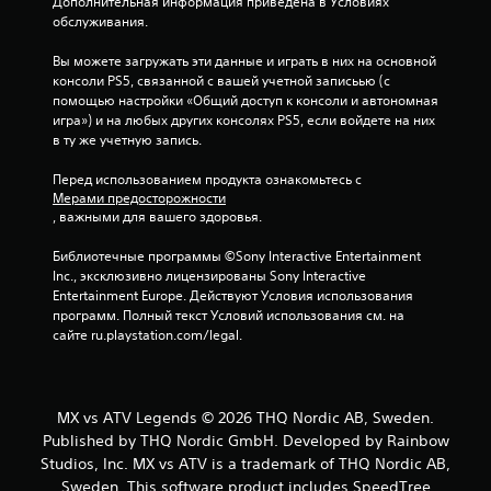
Дополнительная информация приведена в Условиях 
н
обслуживания.
о
Вы можете загружать эти данные и играть в них на основной 
консоли PS5, связанной с вашей учетной записьью (с 
в
помощью настройки «Общий доступ к консоли и автономная 
игра») и на любых других консолях PS5, если войдете на них 
а
в ту же учетную запись.
н
Перед использованием продукта ознакомьтесь с 
Мерами предосторожности
и
, важными для вашего здоровья.
и
Библиотечные программы ©Sony Interactive Entertainment 
Inc., эксклюзивно лицензированы Sony Interactive 
1
Entertainment Europe. Действуют Условия использования 
программ. Полный текст Условий использования см. на 
о
сайте ru.playstation.com/legal.
ц
е
MX vs ATV Legends © 2026 THQ Nordic AB, Sweden.
Published by THQ Nordic GmbH. Developed by Rainbow
н
Studios, Inc. MX vs ATV is a trademark of THQ Nordic AB,
Sweden. This software product includes SpeedTree